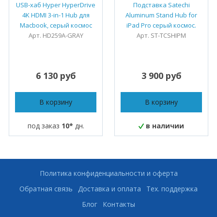
USB-хаб Hyper HyperDrive
Подставка Satechi
4K HDMI 3-in-1 Hub для
Aluminum Stand Hub for
Macbook, серый космос
iPad Pro серый космос.
Арт. HD259A-GRAY
Арт. ST-TCSHIPM
6 130 руб
3 900 руб
В корзину
В корзину
под заказ
10*
дн.
в наличии
Политика конфиденциальности и оферта
Обратная связь
Доставка и оплата
Тех. поддержка
Блог
Контакты