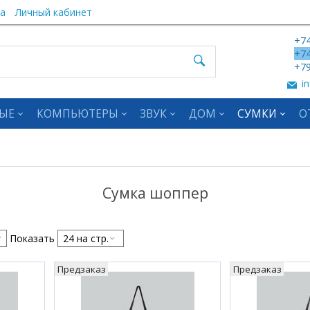
а
Личный кабинет
+74
+74
+79
in
ЫЕ
КОМПЬЮТЕРЫ
ЗВУК
ДОМ
СУМКИ
О
Сумка шоппер
Показать
Предзаказ
Предзаказ