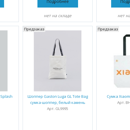
Подробнее
Под
нет на складе
нет н
Предзаказ
Предзаказ
 Spläsh
Шоппер Gaston Luga GL Tote Bag
Сумка Xiaom
сумка-шоппер, белый камень
Арт. B
Арт. GL9995