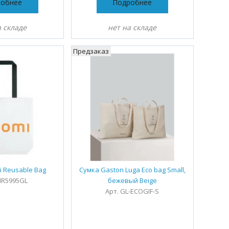
робнее
Подробнее
а складе
нет на складе
Предзаказ
i Reusable Bag
Сумка Gaston Luga Eco bag Small,
HR5995GL
бежевый Beige
Арт. GL-ECOGIF-S