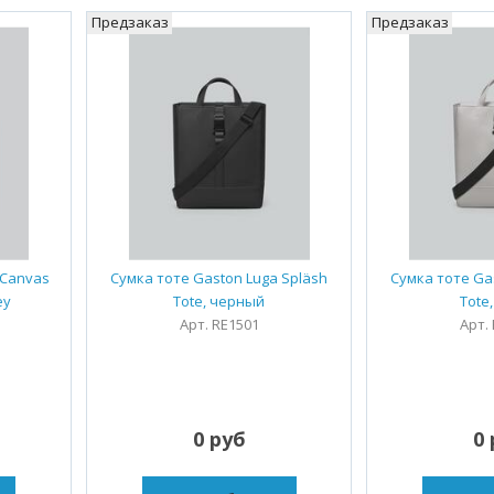
Предзаказ
Предзаказ
 Canvas
Сумка тоте Gaston Luga Spläsh
Сумка тоте Ga
ey
Tote, черный
Tote
Арт. RE1501
Арт.
0 руб
0 