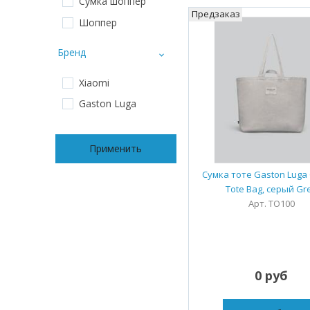
Сумка шоппер
Предзаказ
Шоппер
Бренд
Xiaomi
Gaston Luga
Применить
Сумка тоте Gaston Luga
Tote Bag, серый Gr
Арт. TO100
0 руб