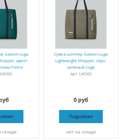
р Gaston Luga
Сумка шоппер Gaston Luga
Shopper, цвкет
Lightweight Shopper, серо-
олны Petrol
зеленый Sage
 LW302
Арт. LW303
руб
0 руб
робнее
Подробнее
а складе
нет на складе