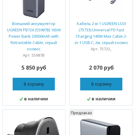
Внешний аккумулятор
Кабель 2-в-1 UGREEN L533
UGREEN PB726 (55987B) 165W
(75733) Universal PD Fast
Power Bank 20000mAh with
Charging 140W Max Cable 2-
Retractable Cable, серый
in-1 USB-C, 2м, серый космос
космос
Арт. 75733_
Арт. 55987B
5 850 руб
2 070 руб
В корзину
В корзину
в наличии
в наличии
Предзаказ