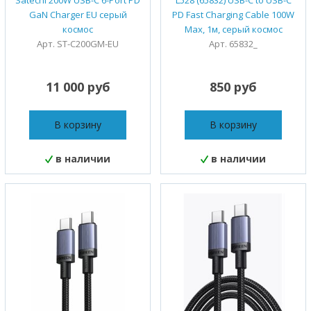
Satechi 200W USB-C 6-Port PD
L528 (65832) USB-C to USB-C
GaN Charger EU серый
PD Fast Charging Cable 100W
космос
Max, 1м, серый космос
Арт. ST-C200GM-EU
Арт. 65832_
11 000 руб
850 руб
В корзину
В корзину
в наличии
в наличии