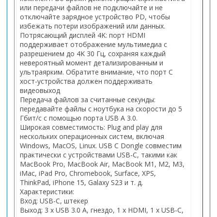
или передачи файлов не подключайте и не
отключайте зарядное устройство PD, чтобы
избежать потери изображений или данных.
Потрясающий дисплей 4K: порт HDMI
поддерживает отображение мультимедиа с
разрешением до 4K 30 Гц, сохраняя каждый
невероятный момент детализированным и
ультраярким. Обратите внимание, что порт C
хост-устройства должен поддерживать
видеовыход
Передача файлов за считанные секунды:
передавайте файлы с ноутбука на скорости до 5
Гбит/с с помощью порта USB A 3.0.
Широкая совместимость: Plug and play для
нескольких операционных систем, включая
Windows, MacOS, Linux. USB C Dongle совместим
практически с устройствами USB-C, такими как
MacBook Pro, MacBook Air, MacBook M1, M2, M3,
iMac, iPad Pro, Chromebook, Surface, XPS,
ThinkPad, iPhone 15, Galaxy S23 и т. д.
Характеристики:
Вход: USB-C, штекер
Выход: 3 х USB 3.0 A, гнездо, 1 х HDMI, 1 х USB-C,