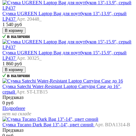
Сумка UGREEN Laptop Bag для ноутбуков 13''-13.9'', серый
LP437
Арт. 20448_
1 540 руб
В корзину
в наличии
Сумка UGREEN Laptop Bag для ноутбуков 15''-15.9'', серый
LP437
Арт. 30325_
1 860 руб
В корзину
в наличии
Сумка Satechi Water-Resistant Laptop Carrying Case до 16",
серый
Арт. ST-LTB15
Предзаказ
0 руб
Подробнее
нет на складе
Сумка Tucano Dark Bag 13''-14'', цвет синий
Арт. BDA1314-B
Предзаказ
0 руб