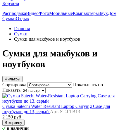
Корзина
Распродажа
Видео
Фото
Мобильные
Компьютеры
Звук
Дом
Сумки
Отдых
Главная
Сумки
Сумки для макбуков и ноутбуков
Сумки для макбуков и
ноутбуков
Фильтры
Сортировка
Показывать по
Показать
Сумка Satechi Water-Resistant Laptop Carrying Case для
ноутбуков до 13, серый
Арт. ST-LTB13
2 150 руб
В корзину
в наличии