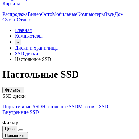
Корзина
Распродажа
Видео
Фото
Мобильные
Компьютеры
Звук
Дом
Сумки
Отдых
Главная
Компьютеры
-
Диски и хранилища
SSD диски
Настольные SSD
Настольные SSD
Фильтры
SSD диски
Портативные SSD
Настольные SSD
Массивы SSD
Внутренние SSD
Фильтры
Цена
Применить