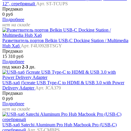
12", серебряный
Арт. ST-TCUPS
Предзаказ
0 руб
Подробнее
нет на складе
Разветвитель портов Belkin USB-C Docking Station / Multimedia
Hub Хаб
Арт. F4U092BTSGY
Предзаказ
15 310 руб
Подробнее
под заказ
2-3
дн.
USB-хаб j5create USB Type-C to HDMI & USB 3.0 with Power
Delivery Adapter
Арт. JCA379
Предзаказ
0 руб
Подробнее
нет на складе
USB-хаб Satechi Aluminum Pro Hub Macbook Pro (USB-C)
серебряный
Арт. ST-CMBPS