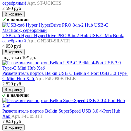
серебряный
Арт. ST-UCICHS
2 590 руб
В корзину
в наличии
USB-хаб Hyper HyperDrive PRO 8-in-2 Hub USB-C MacBook,
серебряный
Арт. GN28D-SILVER
4 950 руб
В корзину
под заказ
10*
дн.
Разветвитель портов Belkin USB-C Belkin 4-Port USB 3.0 Type-
C Mini Hub Хаб
Арт. F4U090BTBLK
2 520 руб
В корзину
в наличии
Разветвитель портов Belkin SuperSpeed USB 3.0 4-Port Hub
Хаб
Арт. F4U058TT
7 840 руб
В корзину