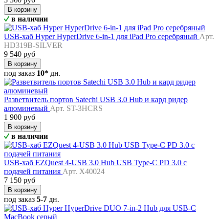
В корзину
в наличии
USB-хаб Hyper HyperDrive 6-in-1 для iPad Pro серебряный
Арт.
HD319B-SILVER
9 540 руб
В корзину
под заказ
10*
дн.
Разветвитель портов Satechi USB 3.0 Hub и кард ридер
алюминевый
Арт. ST-3HCRS
1 900 руб
В корзину
в наличии
USB-хаб EZQuest 4-USB 3.0 Hub USB Type-C PD 3.0 с
подачей питания
Арт. X40024
7 150 руб
В корзину
под заказ
5-7
дн.