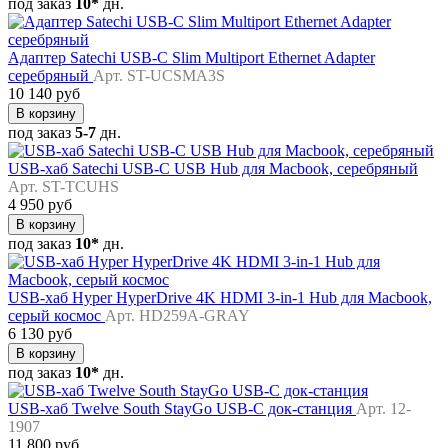
под заказ
10*
дн.
Адаптер Satechi USB-C Slim Multiport Ethernet Adapter
серебряный
Арт. ST-UCSMA3S
10 140 руб
В корзину
под заказ
5-7
дн.
USB-хаб Satechi USB-C USB Hub для Macbook, серебряный
Арт. ST-TCUHS
4 950 руб
В корзину
под заказ
10*
дн.
USB-хаб Hyper HyperDrive 4K HDMI 3-in-1 Hub для Macbook,
серый космос
Арт. HD259A-GRAY
6 130 руб
В корзину
под заказ
10*
дн.
USB-хаб Twelve South StayGo USB-C док-станция
Арт. 12-
1907
11 800 руб