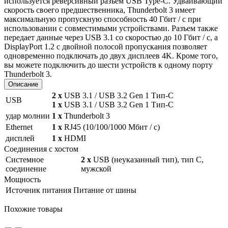
используется реверсивный разъем USB Type-C. Удваивающий
скорость своего предшественника, Thunderbolt 3 имеет
максимальную пропускную способность 40 Гбит / с при
использовании с совместимыми устройствами. Разъем также
передает данные через USB 3.1 со скоростью до 10 Гбит / с, а
DisplayPort 1.2 с двойной полосой пропускания позволяет
одновременно подключать до двух дисплеев 4K. Кроме того,
вы можете подключить до шести устройств к одному порту
Thunderbolt 3.
Описание
2 x
USB 3.1 / USB 3.2 Gen 1 Тип-C
USB
1 x
USB 3.1 / USB 3.2 Gen 1 Тип-C
удар молнии
1 х
Thunderbolt 3
Ethernet
1 х
RJ45 (10/100/1000 Мбит / с)
дисплей
1 х
HDMI
Соединения с хостом
Системное
2 х
USB (неуказанный тип), тип C,
соединение
мужской
Мощность
Источник питания
Питание от шины
Похожие товары