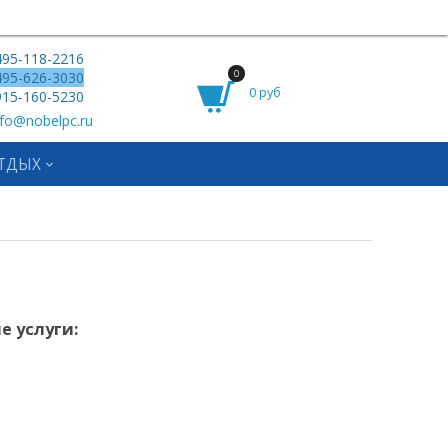
95-118-2216
0
95-626-3030
0 руб
15-160-5230
fo@nobelpc.ru
ТДЫХ
 услуги: