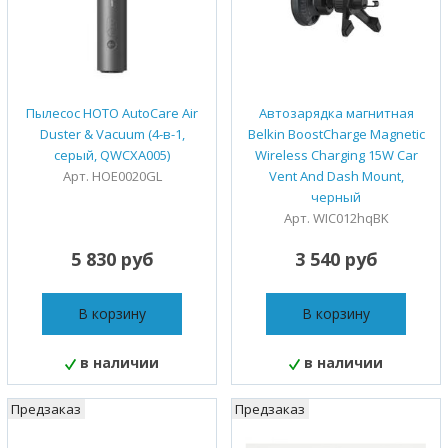
Пылесос HOTO AutoCare Air
Автозарядка магнитная
Duster & Vacuum (4-в-1,
Belkin BoostCharge Magnetic
серый, QWCXA005)
Wireless Charging 15W Car
Арт. HOE0020GL
Vent And Dash Mount,
черный
Арт. WIC012hqBK
5 830 руб
3 540 руб
В корзину
В корзину
в наличии
в наличии
Предзаказ
Предзаказ