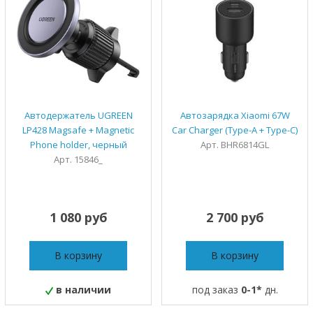
Автодержатель UGREEN
Автозарядка Xiaomi 67W
LP428 Magsafe + Magnetic
Car Charger (Type-A + Type-C)
Phone holder, черный
Арт. BHR6814GL
Арт. 15846_
1 080 руб
2 700 руб
В корзину
В корзину
в наличии
под заказ
0-1*
дн.