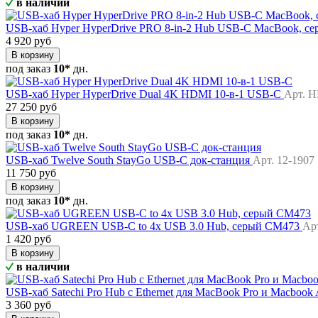
в наличии
USB-хаб Hyper HyperDrive PRO 8-in-2 Hub USB-C MacBook, с
4 920 руб
В корзину
под заказ
10*
дн.
USB-хаб Hyper HyperDrive Dual 4K HDMI 10-в-1 USB-C
Арт. 
27 250 руб
В корзину
под заказ
10*
дн.
USB-хаб Twelve South StayGo USB-C док-станция
Арт. 12-1907
11 750 руб
В корзину
под заказ
10*
дн.
USB-хаб UGREEN USB-C to 4x USB 3.0 Hub, серый CM473
Ар
1 420 руб
В корзину
в наличии
USB-хаб Satechi Pro Hub с Ethernet для MacBook Pro и Macbook
3 360 руб