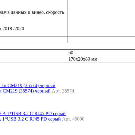
едача данных и видео, скорость
r 2018 /2020
60 г
170х20х80 мм
1м CM219 (35574) черный
Арт. 35574_
 1*USB 3.2 C RJ45 PD серый
Арт. 45000_