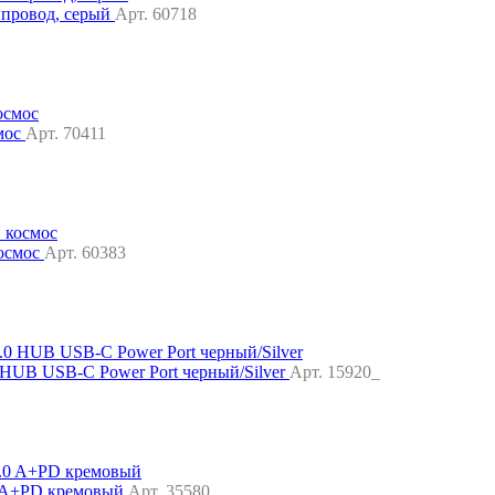
 провод, серый
Арт. 60718
мос
Арт. 70411
космос
Арт. 60383
HUB USB-C Power Port черный/Silver
Арт. 15920_
 A+PD кремовый
Арт. 35580_