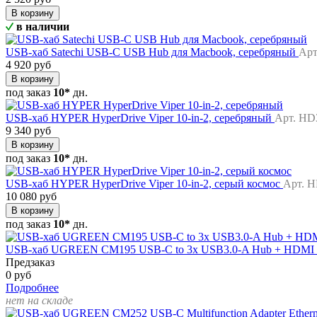
В корзину
в наличии
USB-хаб Satechi USB-C USB Hub для Macbook, серебряный
Арт
4 920 руб
В корзину
под заказ
10*
дн.
USB-хаб HYPER HyperDrive Viper 10-in-2, серебряный
Арт. HD
9 340 руб
В корзину
под заказ
10*
дн.
USB-хаб HYPER HyperDrive Viper 10-in-2, серый космос
Арт. 
10 080 руб
В корзину
под заказ
10*
дн.
USB-хаб UGREEN CM195 USB-C to 3x USB3.0-A Hub + HDMI +
Предзаказ
0 руб
Подробнее
нет на складе