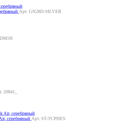
еребряный
Арт. GN28D-SILVER
HDM1H
т. 20841_
 Air, серебряный
Арт. ST-TCPHES