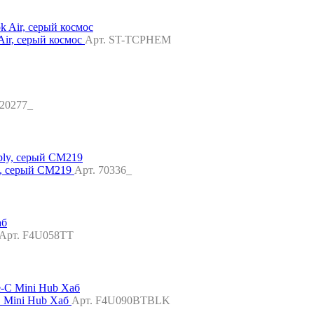
Air, серый космос
Арт. ST-TCPHEM
 20277_
y, серый CM219
Арт. 70336_
Арт. F4U058TT
C Mini Hub Хаб
Арт. F4U090BTBLK