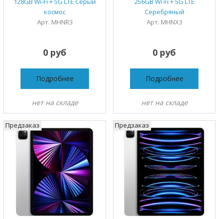
128GB Wi-Fi + 5G LTE Серый
256GB Wi-Fi + 5G LTE
космос
Серебряный
Арт. MHNR3
Арт. MHNX3
0 руб
0 руб
Подробнее
Подробнее
нет на складе
нет на складе
Предзаказ
Предзаказ