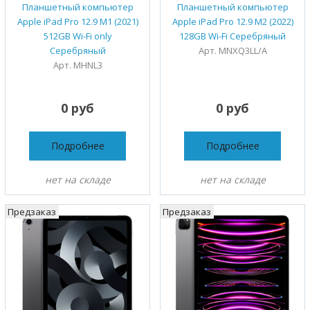
Планшетный компьютер
Планшетный компьютер
Apple iPad Pro 12.9 M1 (2021)
Apple iPad Pro 12.9 M2 (2022)
512GB Wi-Fi only
128GB Wi-Fi Серебряный
Серебряный
Арт. MNXQ3LL/A
Арт. MHNL3
0 руб
0 руб
Подробнее
Подробнее
нет на складе
нет на складе
Предзаказ
Предзаказ