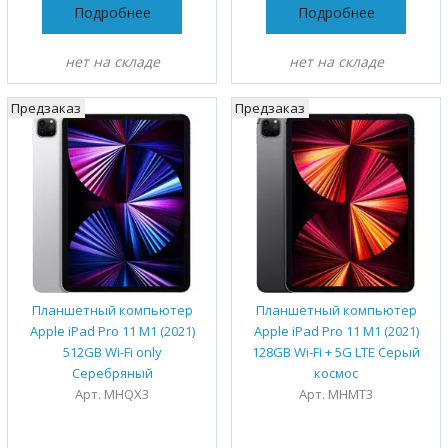
Подробнее
Подробнее
нет на складе
нет на складе
Предзаказ
Предзаказ
Планшетный компьютер
Планшетный компьютер
Apple iPad Pro 11 M1 (2021)
Apple iPad Pro 11 M1 (2021)
512GB Wi-Fi only
128GB Wi-Fi + 5G LTE Серый
Серебряный
космос
Арт. MHQX3
Арт. MHMT3