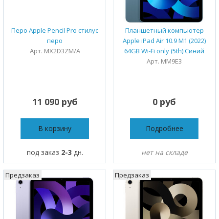
Перо Apple Pencil Pro стилус
Планшетный компьютер
перо
Apple iPad Air 10.9 M1 (2022)
Арт. MX2D3ZM/A
64GB Wi-Fi only (5th) Синий
Арт. MM9E3
11 090 руб
0 руб
В корзину
Подробнее
под заказ
2-3
дн.
нет на складе
Предзаказ
Предзаказ