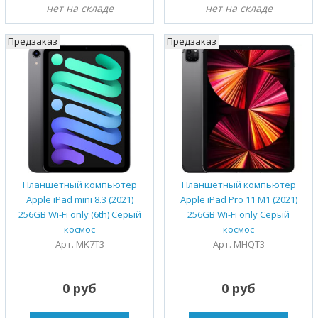
нет на складе
нет на складе
Предзаказ
Предзаказ
Планшетный компьютер
Планшетный компьютер
Apple iPad mini 8.3 (2021)
Apple iPad Pro 11 M1 (2021)
256GB Wi-Fi only (6th) Серый
256GB Wi-Fi only Серый
космос
космос
Арт. MK7T3
Арт. MHQT3
0 руб
0 руб