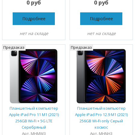
0 руб
0 руб
Подробнее
Подробнее
нет на складе
нет на складе
Предзаказ
Предзаказ
Планшетный компьютер
Планшетный компьютер
Apple iPad Pro 11 M1 (2021)
Apple iPad Pro 12.9 M1 (2021)
256GB Wi-Fi + 5G LTE
256GB Wi-Fi only Серый
Серебряный
космос
Арт. MHMW3
Арт. MHNH3