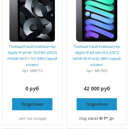
Планшетный компьютер
Планшетный компьютер
Apple iPad Air 10.9 M1 (2022)
Apple iPad mini 8.3 (2021)
256GB Wi-Fi + 5G (5th) Серый
64GB Wi-Fi only (6th) Серый
космос
космос
Арт. MM713
Арт. MK7M3
0 руб
42 000 руб
Подробнее
Подробнее
нет на складе
под заказ
0-1*
дн.