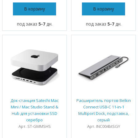
В корзину
В корзину
под заказ
5-7
дн.
под заказ
5-7
дн.
Док-станция Satechi Mac
Расширитель портов Belkin
Mini / Mac Studio Stand &
Connect USB-C 11-in-1
Hub для установки SSD
Multiport Dock, подставка,
серебро
серый
Арт. ST-GMMSHS
Арт. INC004btSGY