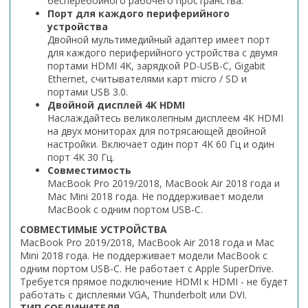
бесперебойного рабочего пространства.
Порт для каждого периферийного
устройства
Двойной мультимедийный адаптер имеет порт
для каждого периферийного устройства с двумя
портами HDMI 4K, зарядкой PD-USB-C, Gigabit
Ethernet, считывателями карт micro / SD и
портами USB 3.0.
Двойной дисплей 4K HDMI
Наслаждайтесь великолепным дисплеем 4K HDMI
на двух мониторах для потрясающей двойной
настройки. Включает один порт 4K 60 Гц и один
порт 4K 30 Гц.
Совместимость
MacBook Pro 2019/2018, MacBook Air 2018 года и
Mac Mini 2018 года. Не поддерживает модели
MacBook с одним портом USB-C.
СОВМЕСТИМЫЕ УСТРОЙСТВА
MacBook Pro 2019/2018, MacBook Air 2018 года и Mac
Mini 2018 года. Не поддерживает модели MacBook с
одним портом USB-C. Не работает с Apple SuperDrive.
Требуется прямое подключение HDMI к HDMI - не будет
работать с дисплеями VGA, Thunderbolt или DVI.
ТИП СОЕДИНИТЕЛЯ