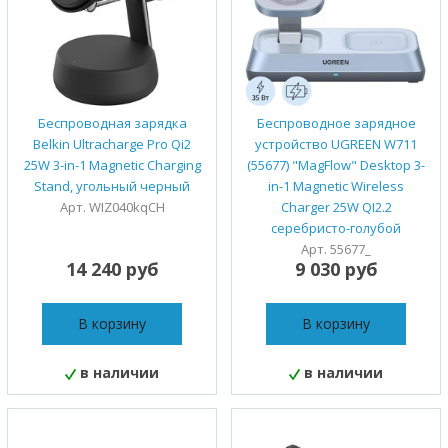
Беспроводная зарядка
Беспроводное зарядное
Belkin Ultracharge Pro Qi2
устройство UGREEN W711
25W 3-in-1 Magnetic Charging
(55677) "MagFlow" Desktop 3-
Stand, угольный черный
in-1 Magnetic Wireless
Арт. WIZ040kqCH
Charger 25W QI2.2
cеребристо-голубой
Арт. 55677_
14 240 руб
9 030 руб
В корзину
В корзину
в наличии
в наличии