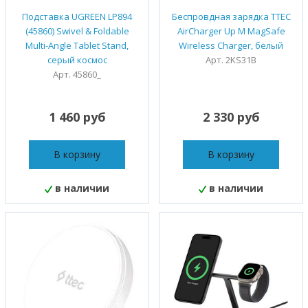
Подставка UGREEN LP894
Беспровдная зарядка TTEC
(45860) Swivel & Foldable
AirCharger Up M MagSafe
Multi-Angle Tablet Stand,
Wireless Charger, белый
серый космос
Арт. 2KS31B
Арт. 45860_
1 460 руб
2 330 руб
В корзину
В корзину
в наличии
в наличии