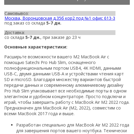
Самовывоз:
Москва, Воронцовская д.35б кор2 под №1 офис 613-3
под заказ со склада
5-7 дн.
Доставка:
со склада
5-7 дн.
, при заказе до 23 ч
Основные характеристики:
Расширьте возможности вашего M2 MacBook Air с
помощью Satechi Pro Hub Slim, оснащенного
полнофункциональным
портом USB4, 4K HDMI,
данными
USB
-
C, двумя
данными
USB
-
A и устройствами чтения карт
SD и microSD.
Благодаря множеству вариантов быстрой
передачи данных и
современному алюминиевому дизайну
Pro Hub
Slim упаковывает все необходимые порты в одном
элегантном и
удобном
концентраторе. Просто подключи и
играй, чтобы
завершить работу с MacBook Air M2 2022 года.
Предназначен для MacBook Air (M2, 2022),
совместим со
всеми MacBook 2017 года
и выше.
Разработан специально для MacBook Air M2 2022 года
для завершения портов вашего ноутбука. Технически