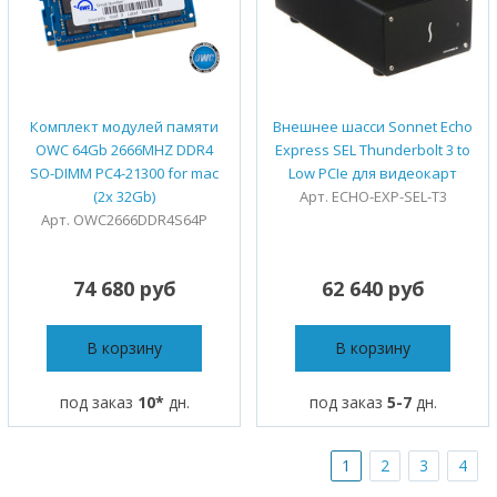
Комплект модулей памяти
Внешнее шасси Sonnet Echo
OWC 64Gb 2666MHZ DDR4
Express SEL Thunderbolt 3 to
SO-DIMM PC4-21300 for mac
Low PCIe для видеокарт
(2x 32Gb)
Арт. ECHO-EXP-SEL-T3
Арт. OWC2666DDR4S64P
74 680 руб
62 640 руб
В корзину
В корзину
под заказ
10*
дн.
под заказ
5-7
дн.
1
2
3
4