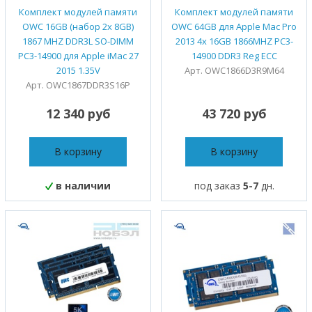
Комплект модулей памяти
Комплект модулей памяти
OWC 16GB (набор 2x 8GB)
OWC 64GB для Apple Mac Pro
1867 MHZ DDR3L SO-DIMM
2013 4x 16GB 1866MHZ PC3-
PC3-14900 для Apple iMac 27
14900 DDR3 Reg ECC
2015 1.35V
Арт. OWC1866D3R9M64
Арт. OWC1867DDR3S16P
12 340 руб
43 720 руб
В корзину
В корзину
в наличии
под заказ
5-7
дн.