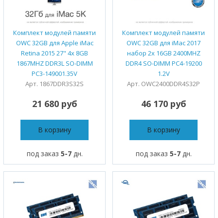
Комплект модулей памяти
Комплект модулей памяти
OWC 32GB для Apple iMac
OWC 32GB для iMac 2017
Retina 2015 27" 4x 8GB
набор 2x 16GB 2400MHZ
1867MHZ DDR3L SO-DIMM
DDR4 SO-DIMM PC4-19200
PC3-149001.35V
1.2V
Арт. 1867DDR3S32S
Арт. OWC2400DDR4S32P
21 680 руб
46 170 руб
В корзину
В корзину
под заказ
5-7
дн.
под заказ
5-7
дн.