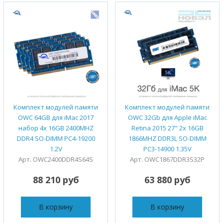
Комплект модулей памяти
Комплект модулей памяти
OWC 64GB для iMac 2017
OWC 32Gb для Apple iMac
набор 4x 16GB 2400MHZ
Retina 2015 27" 2x 16GB
DDR4 SO-DIMM PC4-19200
1866MHZ DDR3L SO-DIMM
1.2V
PC3-14900 1.35V
Арт. OWC2400DDR4S64S
Арт. OWC1867DDR3S32P
88 210 руб
63 880 руб
В корзину
В корзину