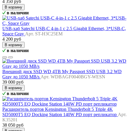
4 350 руб
В корзину
в наличии
USB-хаб Satechi USB-C 4-in-1 с 2.5 Gigabit Ethernet, 3*USB-C,
Space Gray
Арт. ST-H3C25EM
4 200 руб
В корзину
в наличии
Внешний диск SSD WD 4TB My Passport SSD USB 3.2 WD
Gray до 1050 MB/s
Арт. WDBAGF0040BGY-WESN
39 000 руб
В корзину
в наличии
Расширитель портов Kensington Thunderbolt 5 Triple 4K
SD5000T5 EQ Docking Station 140W PD порт репликатор
Арт.
K35201
38 050 руб
В корзину