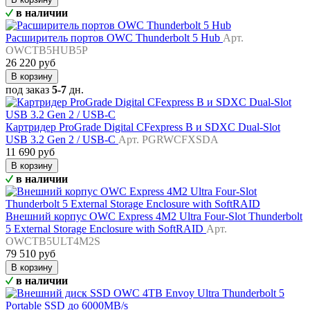
в наличии
Расширитель портов OWC Thunderbolt 5 Hub
Арт.
OWCTB5HUB5P
26 220 руб
В корзину
под заказ
5-7
дн.
Картридер ProGrade Digital CFexpress B и SDXC Dual-Slot
USB 3.2 Gen 2 / USB-C
Арт. PGRWCFXSDA
11 690 руб
В корзину
в наличии
Внешний корпус OWC Express 4M2 Ultra Four-Slot Thunderbolt
5 External Storage Enclosure with SoftRAID
Арт.
OWCTB5ULT4M2S
79 510 руб
В корзину
в наличии