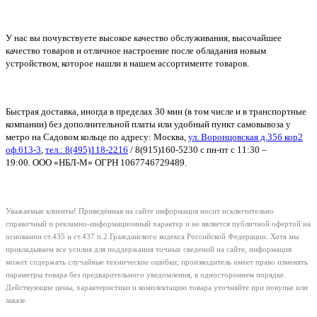
У нас вы почувствуете высокое качество обслуживания, высочайшее
качество товаров и отличное настроение после обладания новым
устройством, которое нашли в нашем ассортименте товаров.
Быстрая доставка, иногда в пределах 30 мин (в том числе и в транспортные
компании) без дополнительной платы или удобный пункт самовывоза у
метро на Садовом кольце по адресу: Москва,
ул. Воронцовская д.35б кор2
оф.613-3
,
тел.: 8(495)118-2216
/ 8(915)160-5230
с пн-пт с 11:30 –
19:00.
ООО «НБЛ-М» ОГРН 1067746729489.
Уважаемые клиенты! Приведённая на сайте информация носит исключительно
справочный и рекламно-информационный характер и не является публичной офертой на
основании ст.435 и ст.437 п.2 Гражданского кодекса Российской Федерации.
Хотя мы
прикладываем все усилия для поддержания точных сведений на сайте, информация
может содержать случайные технические ошибки; производитель имеет право изменять
параметры товара без предварительного уведомления, в одностороннем порядке.
Действующие цены, характеристики и комплектацию товара уточняйте при покупке или
заказе.