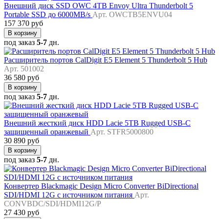
Внешний диск SSD OWC 4TB Envoy Ultra Thunderbolt 5
Portable SSD до 6000MB/s
Арт. OWCTB5ENVU04
157 370 руб
В корзину
под заказ
5-7
дн.
Расширитель портов CalDigit E5 Element 5 Thunderbolt 5 Hub
Арт. 501002
36 580 руб
В корзину
под заказ
5-7
дн.
Внешний жесткий диск HDD Lacie 5TB Rugged USB-C
защищенный оранжевый
Арт. STFR5000800
30 890 руб
В корзину
под заказ
5-7
дн.
Конвертер Blackmagic Design Micro Converter BiDirectional
SDI/HDMI 12G с источником питания
Арт.
CONVBDC/SDI/HDMI12G/P
27 430 руб