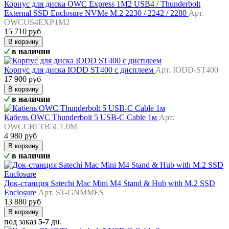
Корпус для диска OWC Express 1M2 USB4 / Thunderbolt
External SSD Enclosure NVMe M.2 2230 / 2242 / 2280
Арт.
OWCUS4EXP1M2
15 710 руб
В корзину
в наличии
Корпус для диска IODD ST400 с дисплеем
Арт. IODD-ST400
17 900 руб
В корзину
в наличии
Кабель OWC Thunderbolt 5 USB-C Cable 1м
Арт.
OWCCBLTB5C1.0M
4 980 руб
В корзину
в наличии
Док-станция Satechi Mac Mini M4 Stand & Hub with M.2 SSD
Enclosure
Арт. ST-GNMMES
13 880 руб
В корзину
под заказ
5-7
дн.