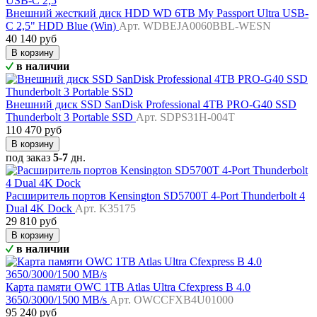
Внешний жесткий диск HDD WD 6TB My Passport Ultra USB-
C 2,5" HDD Blue (Win)
Арт. WDBEJA0060BBL-WESN
40 140 руб
В корзину
в наличии
Внешний диск SSD SanDisk Professional 4TB PRO-G40 SSD
Thunderbolt 3 Portable SSD
Арт. SDPS31H-004T
110 470 руб
В корзину
под заказ
5-7
дн.
Расширитель портов Kensington SD5700T 4-Port Thunderbolt 4
Dual 4K Dock
Арт. K35175
29 810 руб
В корзину
в наличии
Карта памяти OWC 1TB Atlas Ultra Cfexpress B 4.0
3650/3000/1500 MB/s
Арт. OWCCFXB4U01000
95 240 руб