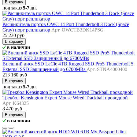
В корзину
под заказ
5-7
дн.
Расширитель портов OWC 14 Port Thunderbolt 3 Dock (Space
Gray) порт репликатор
Арт. OWCTB3DK14PSG
25 230 руб
В корзину
в наличии
Внешний диск SSD LaCie 4TB Rugged SSD Pro5 Thunderbolt 5
External SSD Защищенный до 6700MBs
Арт. STNA4000400
213 160 руб
В корзину
под заказ
5-7
дн.
Трекбол Kensington Expert Mouse Wired Trackball проводной
Арт. K64325
8 470 руб
В корзину
в наличии