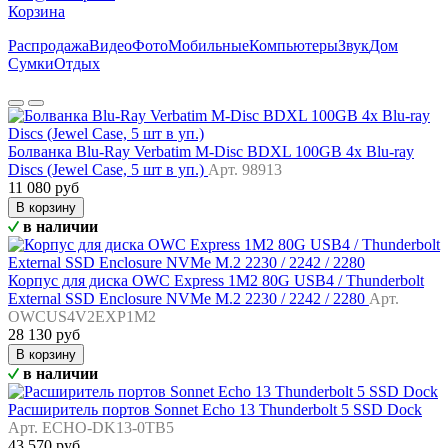
Корзина
Распродажа
Видео
Фото
Мобильные
Компьютеры
Звук
Дом
Сумки
Отдых
Болванка Blu-Ray Verbatim M-Disc BDXL 100GB 4x Blu-ray
Discs (Jewel Case, 5 шт в уп.)
Арт. 98913
11 080 руб
В корзину
в наличии
Корпус для диска OWC Express 1M2 80G USB4 / Thunderbolt
External SSD Enclosure NVMe M.2 2230 / 2242 / 2280
Арт.
OWCUS4V2EXP1M2
28 130 руб
В корзину
в наличии
Расширитель портов Sonnet Echo 13 Thunderbolt 5 SSD Dock
Арт. ECHO-DK13-0TB5
43 570 руб