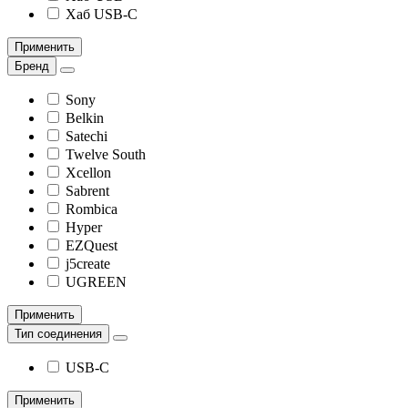
Хаб USB-C
Применить
Бренд
Sony
Belkin
Satechi
Twelve South
Xcellon
Sabrent
Rombica
Hyper
EZQuest
j5create
UGREEN
Применить
Тип соединения
USB-C
Применить