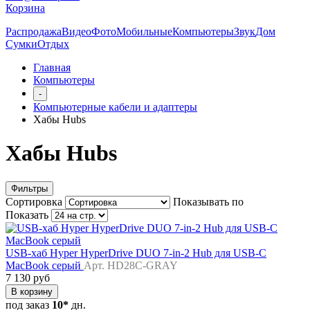
Корзина
Распродажа
Видео
Фото
Мобильные
Компьютеры
Звук
Дом
Сумки
Отдых
Главная
Компьютеры
-
Компьютерные кабели и адаптеры
Хабы Hubs
Хабы Hubs
Фильтры
Сортировка
Показывать по
Показать
USB-хаб Hyper HyperDrive DUO 7-in-2 Hub для USB-C
MacBook серый
Арт. HD28C-GRAY
7 130 руб
В корзину
под заказ
10*
дн.