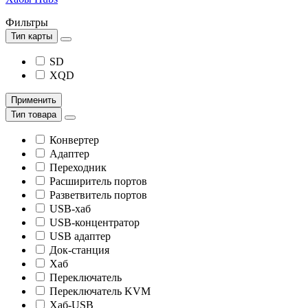
Фильтры
Тип карты
SD
XQD
Применить
Тип товара
Конвертер
Адаптер
Переходник
Расширитель портов
Разветвитель портов
USB-хаб
USB-концентратор
USB адаптер
Док-станция
Хаб
Переключатель
Переключатель KVM
Хаб-USB