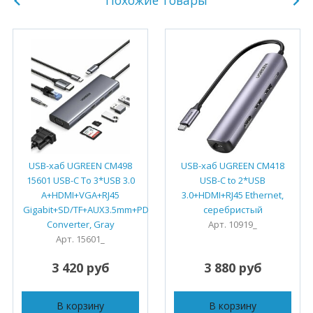
Похожие товары
USB-хаб UGREEN CM498
USB-хаб UGREEN CM418
15601 USB-C To 3*USB 3.0
USB-C to 2*USB
A+HDMI+VGA+RJ45
3.0+HDMI+RJ45 Ethernet,
Gigabit+SD/TF+AUX3.5mm+PD
серебристый
Converter, Gray
Арт. 10919_
Арт. 15601_
3 420 руб
3 880 руб
В корзину
В корзину