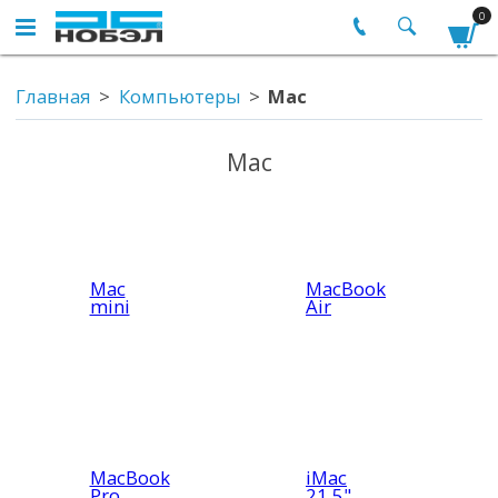
0
Главная
Компьютеры
Mac
Mac
Maс
MacBook
mini
Air
MacBook
iMac
Pro
21.5"