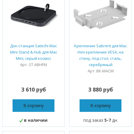
Док-станция Satechi Mac
Крепление Sabrent для Mac
Mini Stand & Hub для Mac
mini крепление VESA, на
Mini, серый космос
стену, под стол; сталь,
Арт. ST-ABHFM
серебряный
Арт. ‎BK-MACM
3 610 руб
3 880 руб
В корзину
В корзину
в наличии
под заказ
5-7
дн.