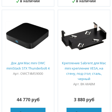
в наличии
в наличии
Док для Mac mini OWC
Крепление Sabrent для Mac
miniStack STX Thunderbolt 4
mini крепление VESA, на
Арт. OWCT4MS9000
стену, под стол; сталь,
черный
Арт. BK-MABM
44 770 руб
3 880 руб