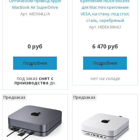
Оптический привод Apple
Крепление HIDEit Mounts
MacBook Air SuperDrive
для Mac mini крепление
Арт. MD564LL/A
VESA, на стену, под стол;
сталь, серебряный
Арт. HIDEit-MiniU
0 руб
6 470 руб
Подробнее
Подробнее
под заказ
снят с
нет на складе
производства
дн.
Предзаказ
Предзаказ