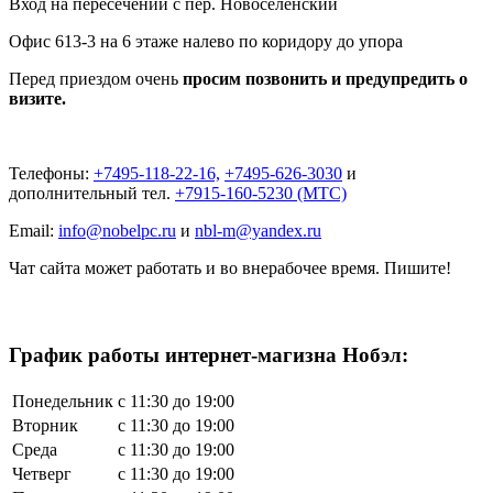
Вход на пересечении с пер.
Новоселенский
Офис 613-3 на 6 этаже налево по коридору до упора
Перед приездом очень
просим позвонить и предупредить о
визите.
Телефоны:
+7495-118-22-16,
+7495-626-3030
и
дополнительный тел.
+7915-160-5230 (МТС)
Email:
info@nobelpc.ru
и
nbl-m@yandex.ru
Чат сайта может работать и во внерабочее время. Пишите!
График работы интернет-магизна Нобэл:
Понедельник
с 11:30 до 19:00
Вторник
с 11:30 до 19:00
Среда
с 11:30 до 19:00
Четверг
с 11:30 до 19:00