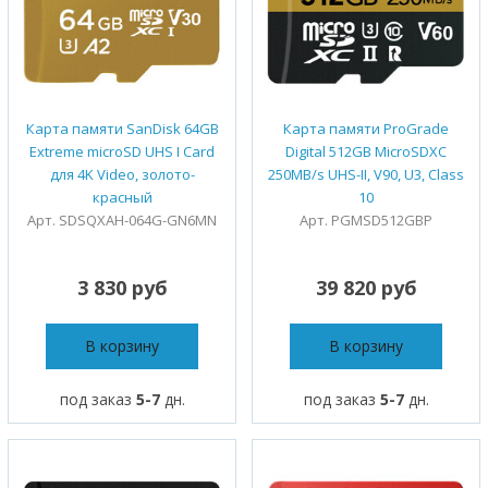
Карта памяти SanDisk 64GB
Карта памяти ProGrade
Extreme microSD UHS I Card
Digital 512GB MicroSDXC
для 4K Video, золото-
250MB/s UHS-II, V90, U3, Class
красный
10
Арт. SDSQXAH-064G-GN6MN
Арт. PGMSD512GBP
3 830 руб
39 820 руб
В корзину
В корзину
под заказ
5-7
дн.
под заказ
5-7
дн.