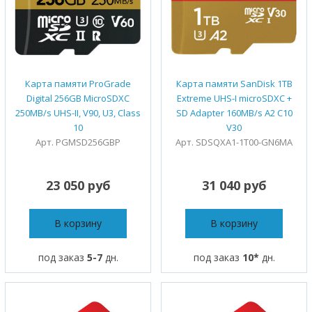
Карта памяти ProGrade
Карта памяти SanDisk 1TB
Digital 256GB MicroSDXC
Extreme UHS-I microSDXC +
250MB/s UHS-II, V90, U3, Class
SD Adapter 160MB/s A2 C10
10
V30
Арт. PGMSD256GBP
Арт. SDSQXA1-1T00-GN6MA
23 050 руб
31 040 руб
В корзину
В корзину
под заказ
5-7
дн.
под заказ
10*
дн.