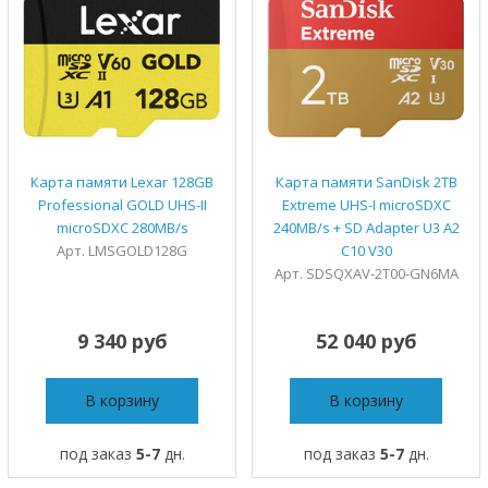
Карта памяти Lexar 128GB
Карта памяти SanDisk 2TB
Professional GOLD UHS-II
Extreme UHS-I microSDXC
microSDXC 280MB/s
240MB/s + SD Adapter U3 A2
Арт. LMSGOLD128G
C10 V30
Арт. SDSQXAV-2T00-GN6MA
9 340 руб
52 040 руб
В корзину
В корзину
под заказ
5-7
дн.
под заказ
5-7
дн.