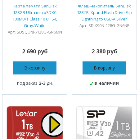
Карта памяти SanDisk
Флеш-накопитель SanDisk
128GB Ultra microSDXC
128 ГБ iXpand Flash Drive Flip
100MB/s Class 10 UHS-I,
Lightning to USB-A Silver
Gray/White
Арт. SDIX90N-128G-GN6NE
Арт. SDSQUNR-128G-GN6MN
2 690 руб
2 380 руб
В корзину
В корзину
под заказ
2-3
дн.
в наличии