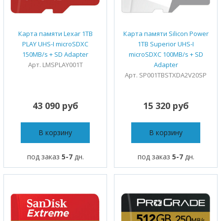
Карта памяти Lexar 1TB
Карта памяти Silicon Power
PLAY UHS-I microSDXC
1TB Superior UHS-I
150MB/s + SD Adapter
microSDXC 100MB/s + SD
Арт. LMSPLAY001T
Adapter
Арт. SP001TBSTXDA2V20SP
43 090 руб
15 320 руб
В корзину
В корзину
под заказ
5-7
дн.
под заказ
5-7
дн.