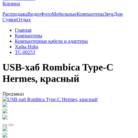
Корзина
Распродажа
Видео
Фото
Мобильные
Компьютеры
Звук
Дом
Сумки
Отдых
Главная
Компьютеры
Компьютерные кабели и адаптеры
Хабы Hubs
TC-00253
USB-хаб Rombica Type-C
Hermes, красный
Предзаказ