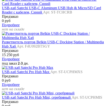
USB-хаб Satechi USB-C Aluminum USB Hub & Micro/SD Card
Reader с кабелем, Синий
Арт. ST-TCHCRB
Предзаказ
0 руб
Подробнее
нет на складе
Разветвитель портов Belkin USB-C Docking Station / Multimedia
Hub Хаб
Арт. F4U092BTSGY
Предзаказ
15 250 руб
Подробнее
под заказ
2-3
дн.
USB-хаб Satechi Pro Hub Max
Арт. ST-UCPHMXS
Предзаказ
0 руб
Подробнее
нет на складе
USB-хаб Satechi Pro Hub Mini, серебряный
Арт. ST-UCPHMIS
Предзаказ
0 руб