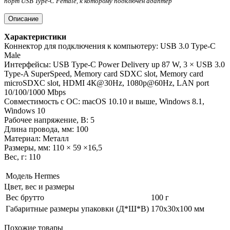
порт USB Type-C Female, к которому подключен адаптер
Описание
Характеристики
Коннектор для подключения к компьютеру: USB 3.0 Type-C
Male
Интерфейсы: USB Type-C Power Delivery up 87 W, 3 × USB 3.0
Type-A SuperSpeed, Memory card SDXC slot, Memory card
microSDXC slot, HDMI 4К@30Hz, 1080p@60Hz, LAN port
10/100/1000 Mbps
Совместимость с ОС: macOS 10.10 и выше, Windows 8.1,
Windows 10
Рабочее напряжение, В: 5
Длина провода, мм: 100
Материал: Металл
Размеры, мм: 110 × 59 ×16,5
Вес, г: 110
Модель
Hermes
Цвет, вес и размеры
Вес брутто
100 г
Габаритные размеры упаковки (Д*Ш*В)
170х30х100 мм
Похожие товары