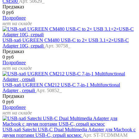
CM500
Арт. 50629_
Предзаказ
0 руб
Подробнее
нет на складе
USB-хаб UGREEN CM480 USB-C to 2× USB 3.1+2×USB-C
Adapter 10G, серый
Арт. 30758_
Предзаказ
0 руб
Подробнее
нет на складе
USB-хаб UGREEN CM212 USB-C 7-in-1 Multifunctional
Adapter , серый
Арт. 50852_
Предзаказ
0 руб
Подробнее
нет на складе
USB-хаб Satechi USB-C Dual Multimedia Adapter для Macbook с
двумя портами USB-C, серый космос
Арт. ST-TCDMMAM