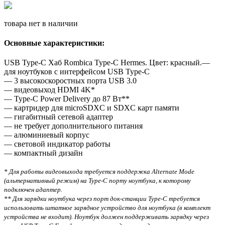
товара нет в наличии
Основные характеристики:
USB Type-C Хаб Rombica Type-C Hermes. Цвет: красный.
—
для ноутбуков с интерфейсом USB Type-C
— 3 высокоскоростных порта USB 3.0
— видеовыход HDMI 4K*
— Type-C Power Delivery до 87 Вт**
— картридер для microSDXC и SDXC карт памяти
— гигабитный сетевой адаптер
— не требует дополнительного питания
— алюминиевый корпус
— световой индикатор работы
— компактный дизайн
* Для работы видеовыхода требуется поддержка Alternate Mode
(альтернативный режим) на Type-C порту ноутбука, к которому
подключен адаптер.
** Для зарядки ноутбука через порт док-станции Type-C требуется
использовать штатное зарядное устройство для ноутбука (в комплект
устройства не входит). Ноутбук должен поддерживать зарядку через