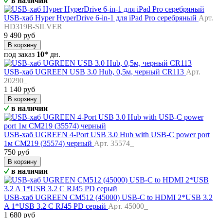
в наличии
USB-хаб Hyper HyperDrive 6-in-1 для iPad Pro серебряный
Арт.
HD319B-SILVER
9 490 руб
В корзину
под заказ
10*
дн.
USB-хаб UGREEN USB 3.0 Hub, 0,5м, черный CR113
Арт.
20290_
1 140 руб
В корзину
в наличии
USB-хаб UGREEN 4-Port USB 3.0 Hub with USB-C power port
1м CM219 (35574) черный
Арт. 35574_
750 руб
В корзину
в наличии
USB-хаб UGREEN CM512 (45000) USB-C to HDMI 2*USB 3.2
A 1*USB 3.2 C RJ45 PD серый
Арт. 45000_
1 680 руб