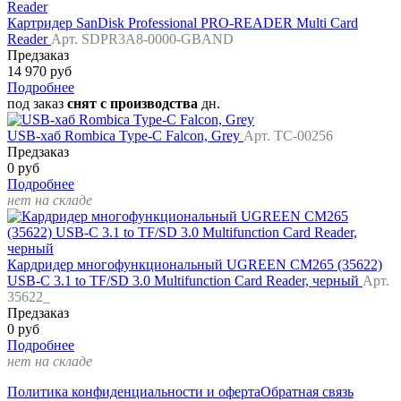
Картридер SanDisk Professional PRO-READER Multi Card
Reader
Арт. SDPR3A8-0000-GBAND
Предзаказ
14 970 руб
Подробнее
под заказ
снят с производства
дн.
USB-хаб Rombica Type-C Falcon, Grey
Арт. TC-00256
Предзаказ
0 руб
Подробнее
нет на складе
Кардридер многофункциональный UGREEN CM265 (35622)
USB-C 3.1 to TF/SD 3.0 Multifunction Card Reader, черный
Арт.
35622_
Предзаказ
0 руб
Подробнее
нет на складе
Политика конфиденциальности и оферта
Обратная связь