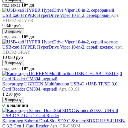
под заказ
10*
дн.
USB-хаб HYPER HyperDrive Viper 10-in-2, серебряный
Арт.
HD392-SILVER
9 340 руб
В корзину
под заказ
10*
дн.
USB-хаб HYPER HyperDrive Viper 10-in-2, серый космос
Арт.
HD392-GRAY
10 080 руб
В корзину
под заказ
10*
дн.
Картридер UGREEN Multifunction USB-C +USB TF/SD 3,0
Card Reader CM304, черный
Арт. 80191
1 210 руб
В корзину
в наличии
Картридер Sabrent Dual-Slot SDXC & microSDXC UHS-II USB-
C 3.2 Gen 1 Card Reader
Арт. CR-CSDM