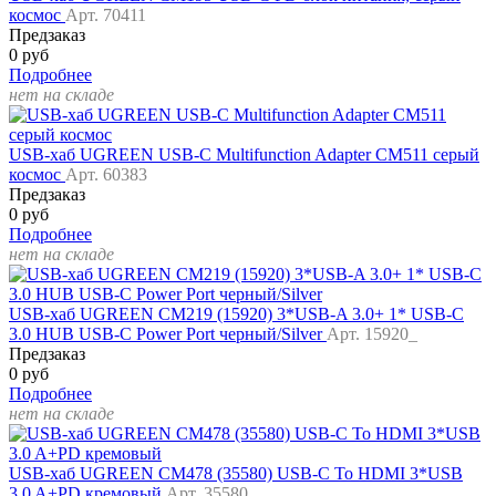
космос
Арт. 70411
Предзаказ
0 руб
Подробнее
нет на складе
USB-хаб UGREEN USB-C Multifunction Adapter CM511 серый
космос
Арт. 60383
Предзаказ
0 руб
Подробнее
нет на складе
USB-хаб UGREEN CM219 (15920) 3*USB-A 3.0+ 1* USB-C
3.0 HUB USB-C Power Port черный/Silver
Арт. 15920_
Предзаказ
0 руб
Подробнее
нет на складе
USB-хаб UGREEN CM478 (35580) USB-C To HDMI 3*USB
3.0 A+PD кремовый
Арт. 35580_