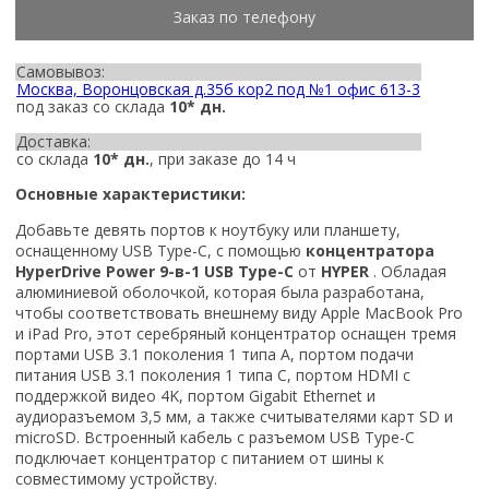
Заказ по телефону
Самовывоз:
Москва, Воронцовская д.35б кор2 под №1 офис 613-3
под заказ со склада
10* дн.
Доставка:
со склада
10* дн.
, при заказе до 14 ч
Основные характеристики:
Добавьте девять портов к ноутбуку или планшету,
оснащенному USB Type-C, с помощью
концентратора
HyperDrive Power 9-в-1 USB Type-C
от
HYPER
. Обладая
алюминиевой оболочкой, которая была разработана,
чтобы соответствовать внешнему виду Apple MacBook Pro
и iPad Pro, этот серебряный концентратор оснащен тремя
портами USB 3.1 поколения 1 типа A, портом подачи
питания USB 3.1 поколения 1 типа C, портом HDMI с
поддержкой видео 4K, портом Gigabit Ethernet и
аудиоразъемом 3,5 мм, а также считывателями карт SD и
microSD. Встроенный кабель с разъемом USB Type-C
подключает концентратор с питанием от шины к
совместимому устройству.