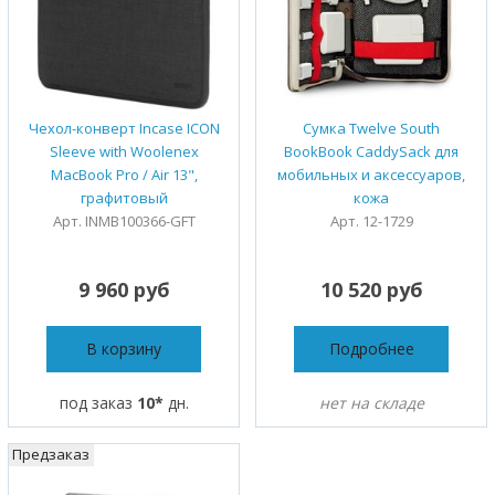
Чехол-конверт Incase ICON
Сумка Twelve South
Sleeve with Woolenex
BookBook CaddySack для
MacBook Pro / Air 13",
мобильных и аксессуаров,
графитовый
кожа
Арт. INMB100366-GFT
Арт. 12-1729
9 960 руб
10 520 руб
В корзину
Подробнее
под заказ
10*
дн.
нет на складе
Предзаказ