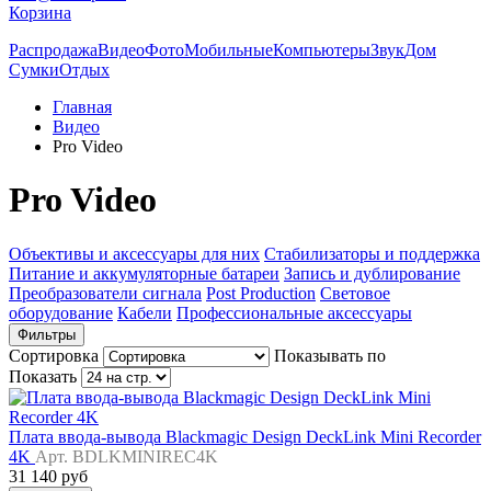
Корзина
Распродажа
Видео
Фото
Мобильные
Компьютеры
Звук
Дом
Сумки
Отдых
Главная
Видео
Pro Video
Pro Video
Объективы и аксессуары для них
Стабилизаторы и поддержка
Питание и аккумуляторные батареи
Запись и дублирование
Преобразователи сигнала
Post Production
Световое
оборудование
Кабели
Профессиональные аксессуары
Фильтры
Сортировка
Показывать по
Показать
Плата ввода-вывода Blackmagic Design DeckLink Mini Recorder
4K
Арт. BDLKMINIREC4K
31 140 руб