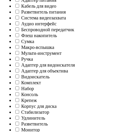
Адаптер питания
Кабель для видео
Разветвитель питания
Система видеозахвата
Аудио интерфейс
Беспроводной передатчик
Флеш накопитель
Сумка
Макро-вспышка
Мульти-инструмент
Ручка
Адаптер для видоискателя
Адаптер для объектива
Видоискатель
Комплект
Набор
Консоль
Крепеж
Корпус для диска
Стабилизатор
Удлинитель
Разветвитель
Монитор