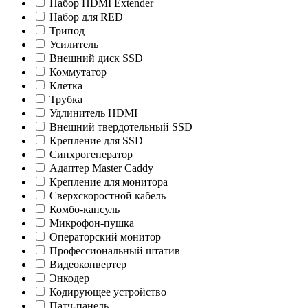
Набор HDMI Extender
Набор для RED
Трипод
Усилитель
Внешний диск SSD
Коммутатор
Клетка
Трубка
Удлинитель HDMI
Внешний твердотельный SSD
Крепление для SSD
Синхрогенератор
Адаптер Master Caddy
Крепление для монитора
Сверхскоростной кабель
Комбо-капсуль
Микрофон-пушка
Операторский монитор
Профессиональный штатив
Видеоконвертер
Энкодер
Кодирующее устройство
Патч-панель