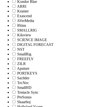
Kondor Blue
ARRI
Kramer
Exascend
AVerMedia
8Sinn
SMALLRIG
Kiloview
SCIENCE IMAGE
DIGITAL FORECAST
NST
SmallRig
FREEFLY
ZILR
Aputure
PORTKEYS
Sachtler
TecNec
SmallHD
Tentacle Sync
PreSonus
Skaarhoj
Hollyland Vcore