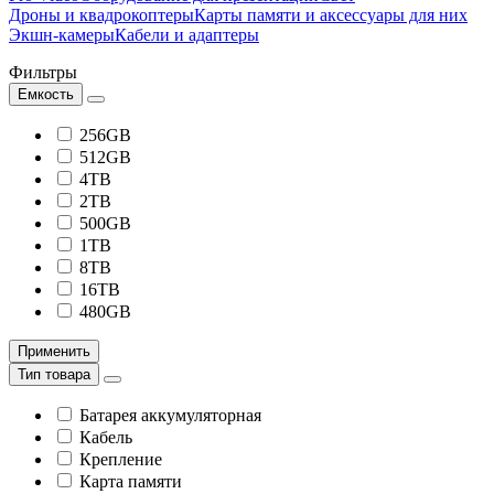
Дроны и квадрокоптеры
Карты памяти и аксессуары для них
Экшн-камеры
Кабели и адаптеры
Фильтры
Емкость
256GB
512GB
4TB
2TB
500GB
1TB
8TB
16TB
480GB
Применить
Тип товара
Батарея аккумуляторная
Кабель
Крепление
Карта памяти