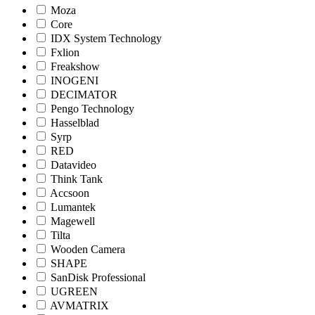
Moza
Core
IDX System Technology
Fxlion
Freakshow
INOGENI
DECIMATOR
Pengo Technology
Hasselblad
Syrp
RED
Datavideo
Think Tank
Accsoon
Lumantek
Magewell
Tilta
Wooden Camera
SHAPE
SanDisk Professional
UGREEN
AVMATRIX