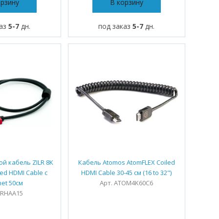
орзину
В корзину
каз
5-7
дн.
под заказ
5-7
дн.
й кабель ZILR 8K
Кабель Atomos AtomFLEX Coiled
eed HDMI Cable с
HDMI Cable 30-45 см (16 to 32")
net 50см
Арт. ATOM4K60C6
ZRHAA15