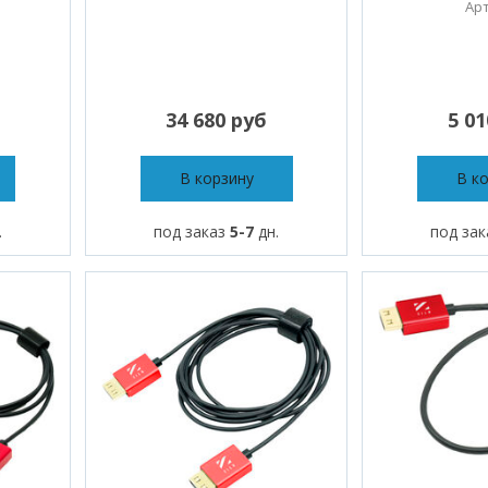
Арт
34 680 руб
5 0
В корзину
В к
.
под заказ
5-7
дн.
под за