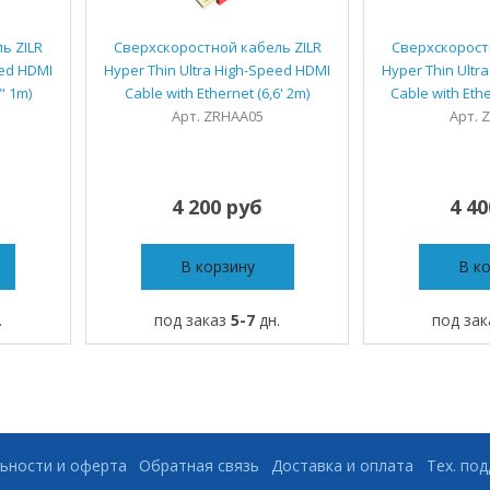
ь ZILR
Сверхскоростной кабель ZILR
Сверхскорост
eed HDMI
Hyper Thin Ultra High-Speed HDMI
Hyper Thin Ultr
" 1m)
Cable with Ethernet (6,6' 2m)
Cable with Ethe
Арт. ZRHAA05
Арт. 
4 200 руб
4 4
В корзину
В к
.
под заказ
5-7
дн.
под за
ьности и оферта
Обратная связь
Доставка и оплата
Тех. по