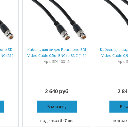
one SDI
Кабель для видео Pearstone SDI
Кабель для вид
NC (25')
Video Cable 0,5м, BNC to BNC (1.5')
Video Cable 0,9
Арт. SDI-1001.5
Арт. 
2 640 руб
2 8
В корзину
В к
.
под заказ
5-7
дн.
под за