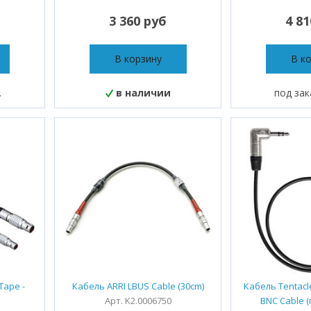
3 360 руб
4 8
В корзину
В к
.
в наличии
под за
Tape -
Кабель ARRI LBUS Cable (30cm)
Кабель Tentacle
Арт. K2.0006750
BNC Cable (