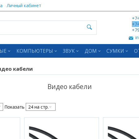
а
Личный кабинет
+74
+74
+79
in
ЫЕ
КОМПЬЮТЕРЫ
ЗВУК
ДОМ
СУМКИ
О
идео кабели
Видео кабели
Показать