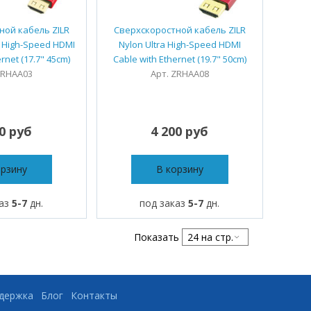
ной кабель ZILR
Сверхскоростной кабель ZILR
a High-Speed HDMI
Nylon Ultra High-Speed HDMI
rnet (17.7" 45cm)
Cable with Ethernet (19.7" 50cm)
ZRHAA03
Арт. ZRHAA08
00 руб
4 200 руб
орзину
В корзину
каз
5-7
дн.
под заказ
5-7
дн.
Показать
ддержка
Блог
Контакты