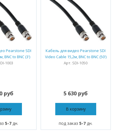
ео Pearstone SDI
Кабель для видео Pearstone SDI
м, BNC to BNC (3')
Video Cable 15,2м, BNC to BNC (50')
SDI-1003
Арт. SDI-1050
40 руб
5 630 руб
орзину
В корзину
каз
5-7
дн.
под заказ
5-7
дн.