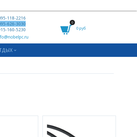
95-118-2216
0
95-626-3030
0 руб
15-160-5230
fo@nobelpc.ru
ТДЫХ