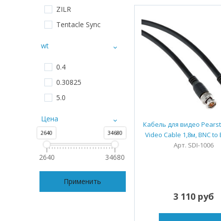
ZILR
Tentacle Sync
wt
0.4
0.30825
5.0
Цена
Кабель для видео Pearst
2640
34680
Video Cable 1,8м, BNC to 
Арт. SDI-1006
2640
34680
Применить
3 110 руб