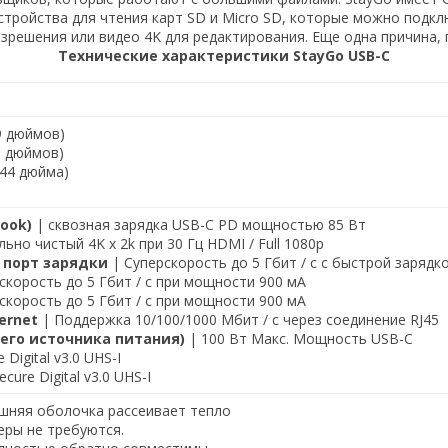
стройства для чтения карт SD и Micro SD, которые можно подк
решения или видео 4K для редактирования. Еще одна причина, 
Технические характеристики StayGo USB-C
9 дюймов)
5 дюймов)
,44 дюйма)
ook)
| сквозная зарядка USB-C PD мощностью 85 Вт
ьно чистый 4K x 2k при 30 Гц HDMI / Full 1080p
.2 порт зарядки
| Суперскорость до 5 Гбит / с с быстрой зарядко
скорость до 5 Гбит / с при мощности 900 мА
скорость до 5 Гбит / с при мощности 900 мА
ernet
| Поддержка 10/100/1000 Мбит / с через соединение RJ45
него источника питания)
| 100 Вт Макс. Мощность USB-C
 Digital v3.0 UHS-I
ecure Digital v3.0 UHS-I
шняя оболочка рассеивает тепло
веры не требуются.