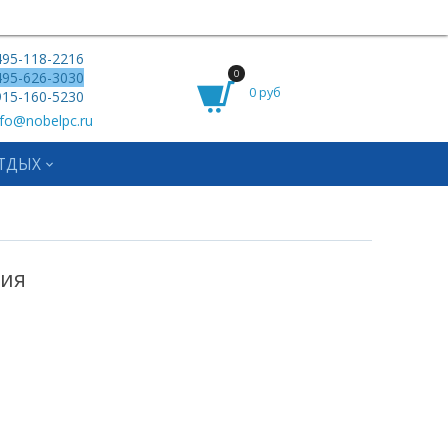
95-118-2216
0
95-626-3030
0 руб
15-160-5230
fo@nobelpc.ru
ТДЫХ
ция