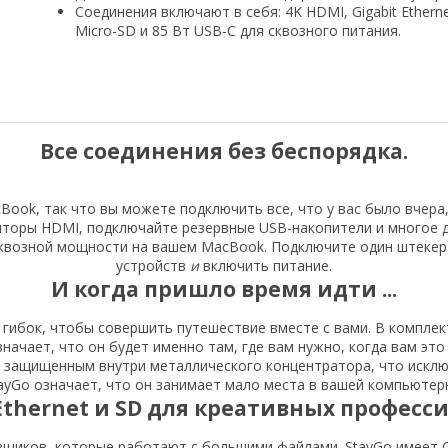
Соединения включают в себя: 4K HDMI, Gigabit Etherne
Micro-SD и 85 Вт USB-C для сквозного питания.
Все соединения без беспорядка.
ook, так что вы можете подключить все, что у вас было вчера, 
торы HDMI, подключайте резервные USB-накопители и многое д
 сквозной мощности на вашем MacBook. Подключите один штекер
устройств
и
включить питание.
И когда пришло время идти ...
 гибок, чтобы совершить путешествие вместе с вами. В компле
начает, что он будет именно там, где вам нужно, когда вам это 
я защищенным внутри металлического концентратора, что исклю
ayGo означает, что он занимает мало места в вашей компьютерн
Ethernet и SD для креативных професси
вщиков, которые работают с большими файлами. StayGo имеет Gi