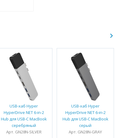
USB-хаб Hyper
USB-хаб Hyper
US
HyperDrive NET 6-in-2
HyperDrive NET 6-in-2
Hyper
Hub для USB-C MacBook
Hub для USB-C MacBook
Hub дл
серебряный
серый
Арт. GN28N-SILVER
Арт. GN28N-GRAY
Арт