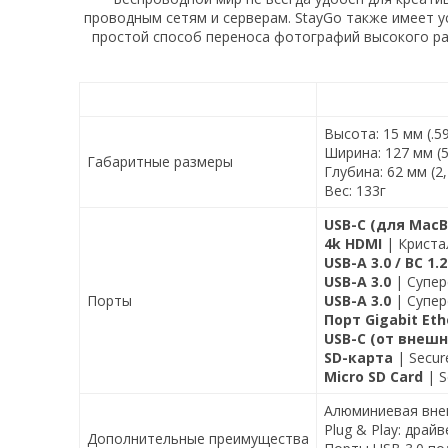
проводным сетям и серверам. StayGo также имеет у
простой способ переноса фотографий высокого раз
Высота: 15 мм (.5
Ширина: 127 мм (
Габаритные размеры
Глубина: 62 мм (2
Вес: 133г
USB-C (для MacB
4k HDMI
| Кристал
USB-A 3.0 / BC 1
USB-A 3.0
| Супер
Порты
USB-A 3.0
| Супер
Порт Gigabit Eth
USB-C (от внеш
SD-карта
| Secure
Micro SD Card
| S
Алюминиевая вне
Plug & Play: драй
Дополнительные преимущества