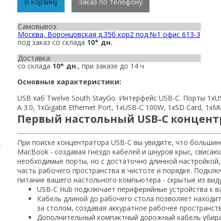
В корзину
Заказ по телефону
Самовывоз:
Москва, Воронцовская д.35б кор2 под №1 офис 613-3
под заказ со склада
10* дн.
Доставка:
со склада
10* дн.
, при заказе до 14 ч
Основные характеристики:
USB хаб Twelve South StayGo. Интерфейс USB-C. Порты 1xUS
A 3.0, 1xGigabit Ethernet Port, 1xUSB-C 100W, 1xSD Card, 1xM
Первый настольный USB-C концент
При поиске концентратора USB-C вы увидите, что больши
MacBook - создавая гнездо кабелей и шнуров крыс, свисаю
необходимые порты, но с достаточно длинной настройкой,
часть рабочего пространства в чистоте и порядке. Подкл
питание вашего настольного компьютера - скрытые из виду
USB-C Hub подключает периферийные устройства к 
Кабель длиной до рабочего стола позволяет находит
за столом, создавая аккуратное рабочее пространст
Дополнительный компактный дорожный кабель убира