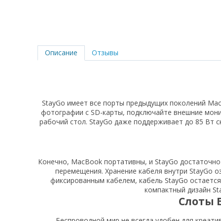
Описание
Отзывы
StayGo имеет все порты предыдущих поколений MacB
фотографии с SD-карты, подключайте внешние мони
рабочий стол. StayGo даже поддерживает до 85 Вт
Конечно, MacBook портативны, и StayGo достаточно
перемещения. Хранение кабеля внутри StayGo оз
фиксированным кабелем, кабель StayGo остаетс
компактный дизайн St
Слоты 
Беспроводной мир не всегда удобен для креати