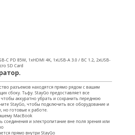
B-C PD 85W, 1xHDMI 4K, 1xUSB-A 3.0 / BC 1.2, 2xUSB-
icro SD Card
ратор.
нство разъемов находятся прямо рядом с вашим
щих сбоку. Тьфу. StayGo предоставляет все
 чтобы аккуратно убрать и сохранить переднюю
ючите StayGo, чтобы подключить все оборудование и
, но готовые к работе.
вашему MacBook
ь соединения и электропитание вне поля зрения или
во
ется прямо внутри StayGo