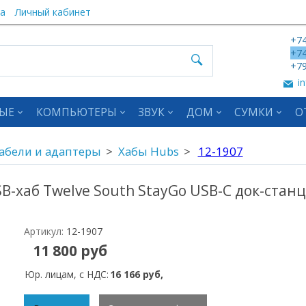
а
Личный кабинет
+74
+74
+79
in
ЫЕ
КОМПЬЮТЕРЫ
ЗВУК
ДОМ
СУМКИ
О
абели и адаптеры
Хабы Hubs
12-1907
B-хаб Twelve South StayGo USB-C док-стан
Артикул:
12-1907
11 800 руб
Юр. лицам, с НДС:
16 166 руб,