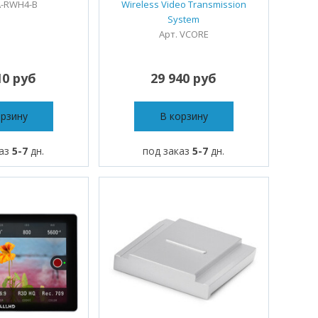
A-RWH4-B
Wireless Video Transmission
System
Арт. VCORE
10 руб
29 940 руб
орзину
В корзину
каз
5-7
дн.
под заказ
5-7
дн.