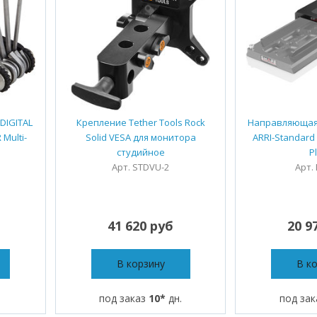
DIGITAL
Крепление Tether Tools Rock
Направляющая
Multi-
Solid VESA для монитора
ARRI-Standard 
студийное
P
Арт. STDVU-2
Арт.
41 620 руб
20 9
В корзину
В к
под заказ
10*
дн.
под за