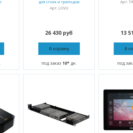
е
для стоек и триподов
Арт. T
Арт. LOVU
26 430 руб
13 5
В корзину
В к
.
под заказ
10*
дн.
под за