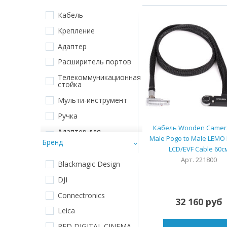
Кабель
Крепление
Адаптер
Расширитель портов
Телекоммуникационная
стойка
Мульти-инструмент
Ручка
Кабель Wooden Camer
Адаптер для
видоискателя
Male Pogo to Male LEM
Бренд
LCD/EVF Cable 60с
Адаптер для объектива
Арт. 221800
Blackmagic Design
Видоискатель
DJI
Разветвитель
Connectronics
32 160 руб
Монитор
Leica
Фильтры
RED DIGITAL CINEMA