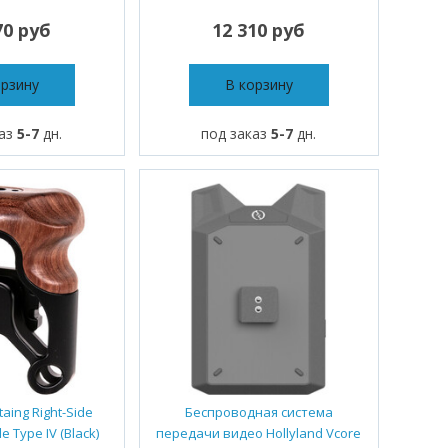
70 руб
12 310 руб
орзину
В корзину
каз
5-7
дн.
под заказ
5-7
дн.
ltaing Right-Side
Беспроводная система
 Type IV (Black)
передачи видео Hollyland Vcore