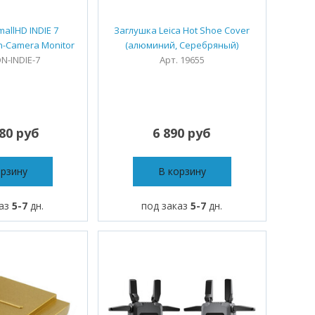
allHD INDIE 7
Заглушка Leica Hot Shoe Cover
n-Camera Monitor
(алюминий, Серебряный)
N-INDIE-7
Арт. 19655
980 руб
6 890 руб
орзину
В корзину
каз
5-7
дн.
под заказ
5-7
дн.