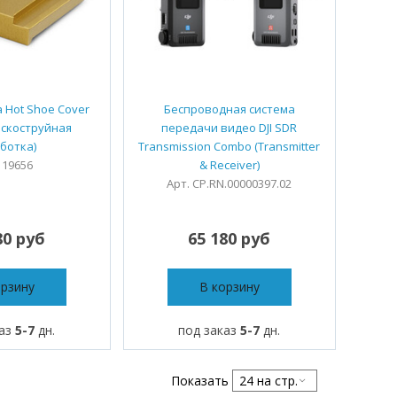
a Hot Shoe Cover
Беспроводная система
ескоструйная
передачи видео DJI SDR
ботка)
Transmission Combo (Transmitter
 19656
& Receiver)
Арт. CP.RN.00000397.02
80 руб
65 180 руб
орзину
В корзину
каз
5-7
дн.
под заказ
5-7
дн.
Показать