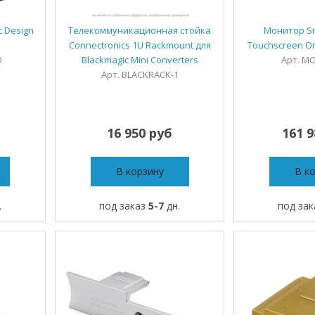
 Design
Телекоммуникационная стойка
Монитор Sm
Connectronics 1U Rackmount для
Touchscreen O
O
Blackmagic Mini Converters
Арт. MO
Арт. BLACKRACK-1
16 950 руб
161 
В корзину
В к
.
под заказ
5-7
дн.
под за