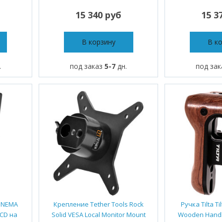
15 340 руб
15 3
В корзину
В к
.
под заказ
5-7
дн.
под за
CINEMA
Крепление Tether Tools Rock
Ручка Tilta Ti
LCD на
Solid VESA Local Monitor Mount
Wooden Handle