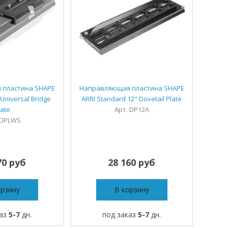
 пластина SHAPE
Направляющая пластина SHAPE
Universal Bridge
ARRI Standard 12" Dovetail Plate
late
Арт. DP12A
 DPLWS
70 руб
28 160 руб
орзину
В корзину
каз
5-7
дн.
под заказ
5-7
дн.