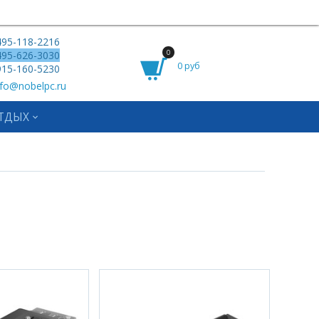
95-118-2216
0
95-626-3030
0 руб
15-160-5230
fo@nobelpc.ru
ТДЫХ