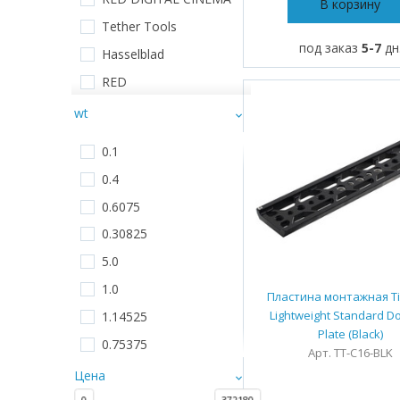
В корзину
Направляющая
пластина
Tether Tools
под заказ
5-7
дн
Рукоятка
Hasselblad
Пластина монтажная
RED
Ручка для камеры
Tilta
wt
Ручка камеры
Wooden Camera
0.1
Беспроводная система
SHAPE
передачи видео
0.4
SmallHD
Заглушка
0.6075
Hollyland Vcore
Опора
0.30825
5.0
1.0
Пластина монтажная Til
Lightweight Standard Do
1.14525
Plate (Black)
0.75375
Арт. TT-C16-BLK
Цена