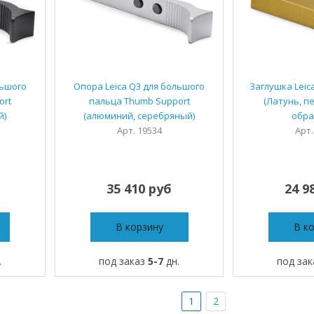
льшого
Опора Leica Q3 для большого
Заглушка Leic
ort
пальца Thumb Support
(Латунь, п
й)
(алюминий, серебряный)
обра
Арт. 19534
Арт.
35 410 руб
24 9
В корзину
В к
.
под заказ
5-7
дн.
под за
1
2