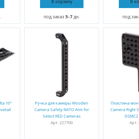
В корзину
В к
.
под заказ
5-7
дн.
под за
ta 10"
Ручка для камеры Wooden
Пластина мо
vetail
Camera Safety NATO Arm for
Camera Right S
Select RED Cameras
DSMC2
Арт. 227700
Арт.