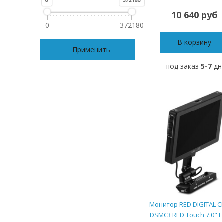
0
372180
10 640 руб
0
372180
В корзину
Применить
под заказ
5-7
дн
Монитор RED DIGITAL 
DSMC3 RED Touch 7.0" 