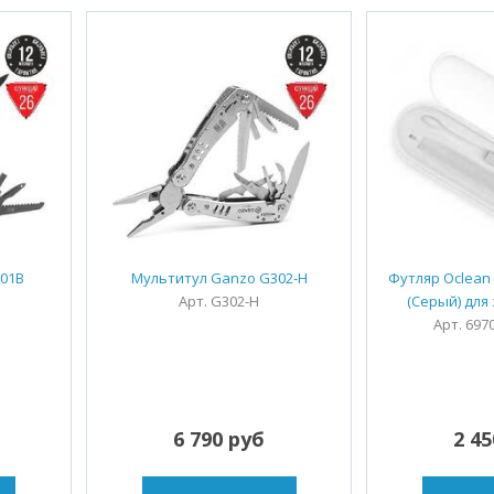
01B
Мультитул Ganzo G302-Н
Футляр Oclean 
Арт. G302-H
(Серый) для
Арт. 697
6 790 руб
2 4