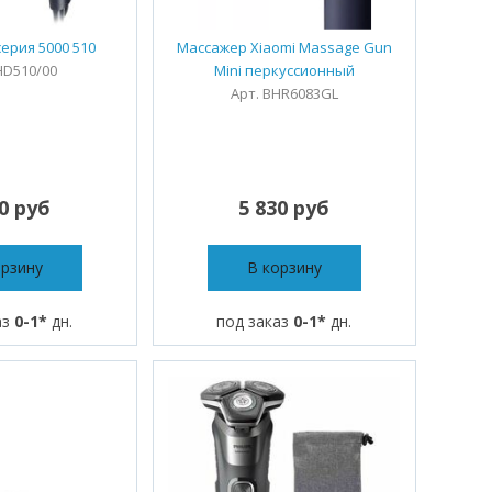
серия 5000 510
Массажер Xiaomi Massage Gun
HD510/00
Mini перкуссионный
Арт. BHR6083GL
10 руб
5 830 руб
орзину
В корзину
аз
0-1*
дн.
под заказ
0-1*
дн.