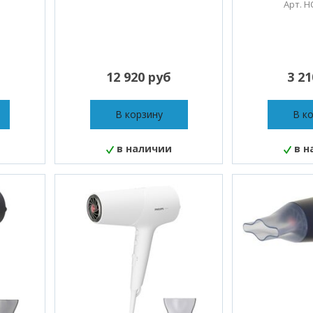
Арт. H
12 920 руб
3 2
В корзину
В к
в наличии
в н