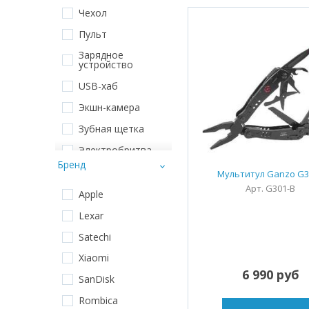
Чехол
Пульт
Зарядное
устройство
USB-хаб
Экшн-камера
Зубная щетка
Электробритва
Бренд
Светильник
Мультитул Ganzo G3
Арт. G301-B
Умная лампа
Apple
Умная розетка
Lexar
Фотобумага
Satechi
Хаб
Xiaomi
6 990 руб
Браслет
SanDisk
Фен
Rombica