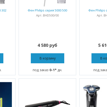
0 302
Фен Philips серия 5000 500
Фен Philips 
Арт. BHD500/00
Арт. B
4 580 руб
5 6
В корзину
В к
.
под заказ
0-1*
дн.
под зак