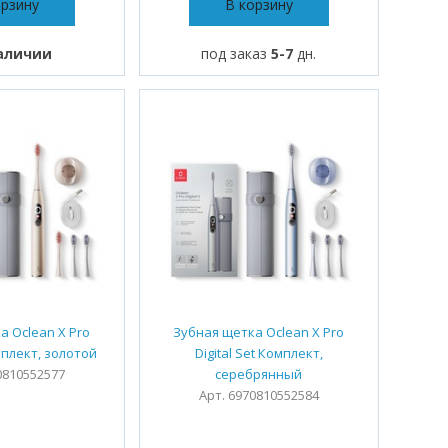
орзину
В корзину
аличии
под заказ
5-7
дн.
а Oclean X Pro
Зубная щетка Oclean X Pro
омплект, золотой
Digital Set Комплект,
0810552577
серебрянный
Арт. 6970810552584