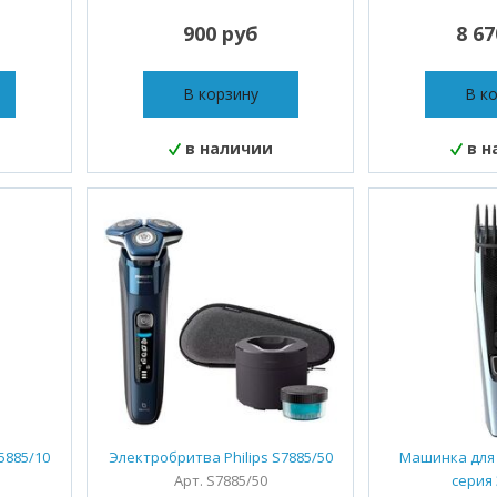
900 руб
8 6
В корзину
В к
в наличии
в н
5885/10
Электробритва Philips S7885/50
Машинка для 
Арт. S7885/50
серия 