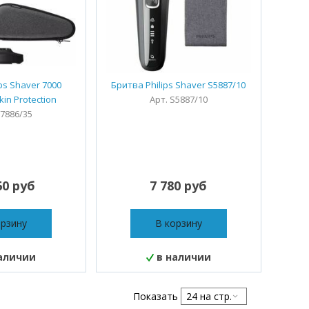
ps Shaver 7000
Бритва Philips Shaver S5887/10
in Protection
Арт. S5887/10
S7886/35
60 руб
7 780 руб
орзину
В корзину
аличии
в наличии
Показать