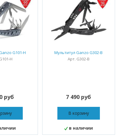
Ganzo G101-H
Мультитул Ganzo G302-B
 G101-H
Арт. G302-B
00 руб
7 490 руб
орзину
В корзину
аличии
в наличии