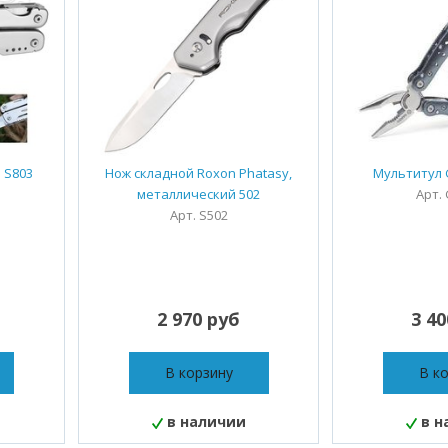
 S803
Нож складной Roxon Phatasy,
Мультитул 
металлический 502
Арт.
Арт. S502
2 970 руб
3 4
В корзину
В к
в наличии
в н