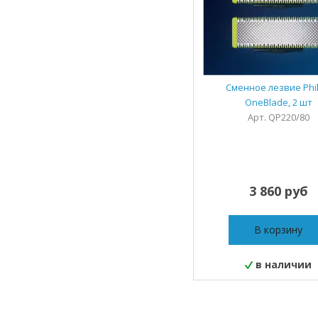
Лазерный
измеритель
Сменные лезвия
Поилка
Сменное лезвие Phil
Сменные насадки
OneBlade, 2 шт
Выпрямитель
Арт. QP220/80
Кормушка
Шина
Беспроводной
3 860 руб
переключатель
Умный кран
В корзину
Слуховой аппарат
Чехол-клавиатура
в наличии
Сменное лезвие
Машинка для
стрижки