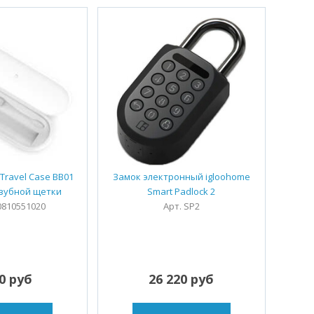
Travel Case BB01
Замок электронный igloohome
 зубной щетки
Smart Padlock 2
0810551020
Арт. SP2
50 руб
26 220 руб