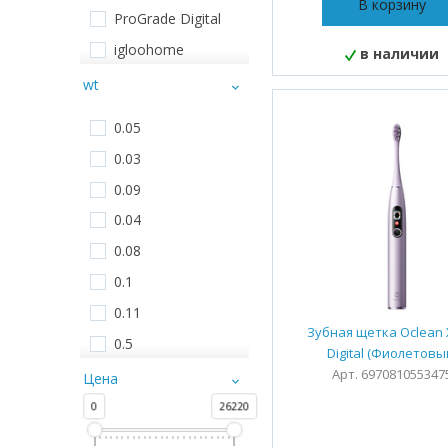
В корзину
Пульт управления
ProGrade Digital
Чемодан
igloohome
в наличии
Умная лампочка
Fenix
wt
Камера
Oclean
0.05
Массажер
Yeelight
0.03
Сумка-органайзер
SOOCAS
0.09
Модуль
Dr.Bei
0.04
Замок
LEED
электронный
0.08
beurer
Лампа
0.1
A&D
Фонарь
0.11
SleepAce
Зубная щетка Oclean 
Стерилизатор
0.5
Digital (Фиолетовы
Ezviz
Выпрямитель для
0.01
Арт. 697081055347
Цена
волос
Kaadas
0.23
0
26220
Комплект насадок
UGREEN
0.49
Лампочка