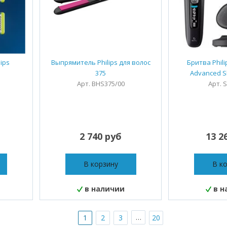
ips
Выпрямитель Philips для волос
Бритва Phili
375
Advanced Sk
Арт. BHS375/00
Арт. 
2 740 руб
13 2
В корзину
В к
в наличии
в н
…
1
2
3
20