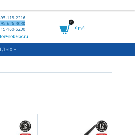
95-118-2216
0
95-626-3030
0 руб
15-160-5230
fo@nobelpc.ru
ТДЫХ