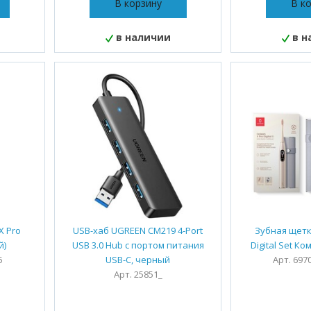
В корзину
В к
в наличии
в н
X Pro
USB-хаб UGREEN CM219 4-Port
Зубная щетк
й)
USB 3.0 Hub с портом питания
Digital Set К
5
USB-C, черный
Арт. 697
Арт. 25851_