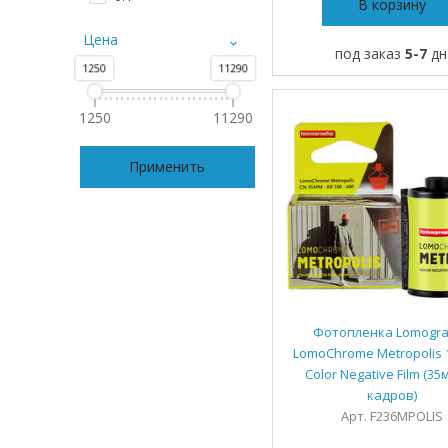
В корзину
Цена
под заказ
5-7
дн
1250
11290
1250
11290
Применить
Фотопленка Lomogr
LomoChrome Metropolis 
Color Negative Film (35
кадров)
Арт. F236MPOLIS