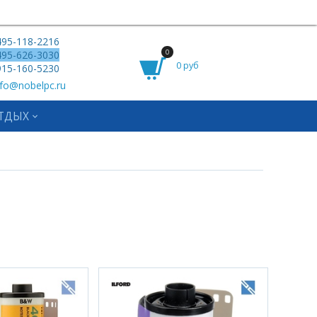
95-118-2216
0
95-626-3030
0 руб
15-160-5230
fo@nobelpc.ru
ТДЫХ