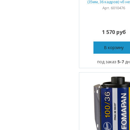
(35мм, 36 кадров) чб н
Арт. 6010476
1 570 руб
В корзину
под заказ
5-7
дн