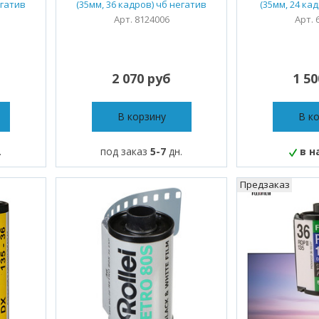
егатив
(35мм, 36 кадров) чб негатив
(35мм, 24 ка
Арт. 8124006
Арт. 
2 070 руб
1 5
В корзину
В к
.
под заказ
5-7
дн.
в н
Предзаказ