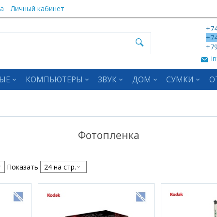
а
Личный кабинет
+74
+74
+79
in
ЫЕ
КОМПЬЮТЕРЫ
ЗВУК
ДОМ
СУМКИ
О
Фотопленка
Показать