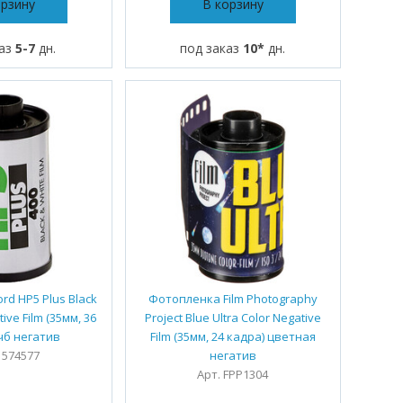
орзину
В корзину
каз
5-7
дн.
под заказ
10*
дн.
rd HP5 Plus Black
Фотопленка Film Photography
ive Film (35мм, 36
Project Blue Ultra Color Negative
чб негатив
Film (35мм, 24 кадра) цветная
1574577
негатив
Арт. FPP1304