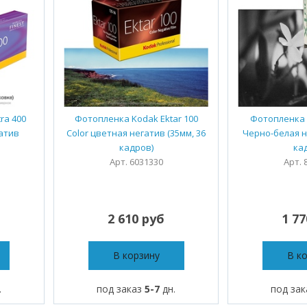
ra 400
Фотопленка Kodak Ektar 100
Фотопленка K
гатив
Color цветная негатив (35мм, 36
Черно-белая н
кадров)
ка
Арт. 6031330
Арт. 
2 610 руб
1 7
В корзину
В к
.
под заказ
5-7
дн.
под за