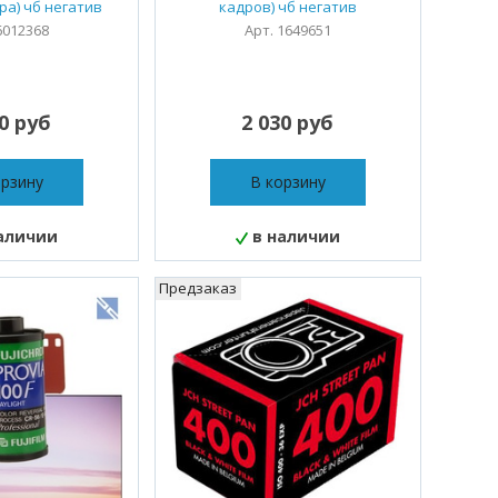
дра) чб негатив
кадров) чб негатив
6012368
Арт. 1649651
00 руб
2 030 руб
орзину
В корзину
аличии
в наличии
Предзаказ