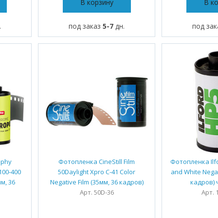
В корзину
В к
.
под заказ
5-7
дн.
под за
aphy
Фотопленка CineStill Film
Фотопленка Ilfo
100-400
50Daylight Xpro C-41 Color
and White Negat
мм, 36
Negative Film (35мм, 36 кадров)
кадров) 
Арт. 50D-36
Арт. 