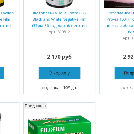
 Action
Фотопленка Rollei Retro 80S
Фотопленка Fuj
e Film
Black and White Negative Film
Provia 100F Pro
егатив
(35мм, 36 кадров) чб негатив
цветная обращ
Арт. 810812
ка
Арт. 
2 170 руб
2 9
В корзину
Под
.
под заказ
10*
дн.
нет н
Предзаказ