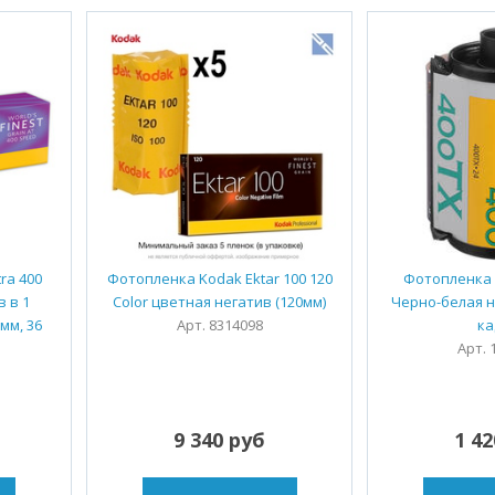
ra 400
Фотопленка Kodak Ektar 100 120
Фотопленка K
в в 1
Color цветная негатив (120мм)
Черно-белая н
мм, 36
Арт. 8314098
ка
Арт. 
9 340 руб
1 4