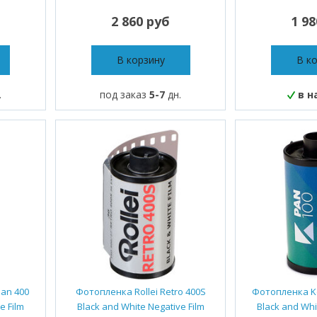
2 860 руб
1 9
В корзину
В к
.
под заказ
5-7
дн.
в н
an 400
Фотопленка Rollei Retro 400S
Фотопленка K
e Film
Black and White Negative Film
Black and Whi