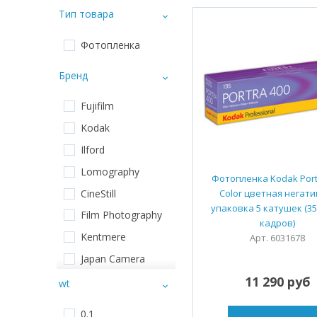
Тип товара
Фотопленка
Бренд
Fujifilm
Kodak
Ilford
Lomography
Фотопленка Kodak Port
CineStill
Color цветная негати
упаковка 5 катушек (35
Film Photography
кадров)
Kentmere
Арт. 6031678
Japan Camera
11 290 руб
Rollei
wt
Fomapan
0.1