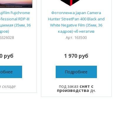
ifilm Fujichrome
Фотопленка Japan Camera
fessional RDP-III
Hunter StreetPan 400 Black and
аемая (35мм, 36
White Negative Film (35мм, 36
дров)
кадров) чб негатив
16326028
Арт. 163500
20 руб
1 970 руб
робнее
Подробнее
а складе
под заказ
снят с
производства
дн.