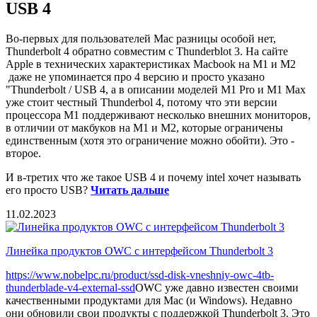
USB 4
Во-первых для пользователей Mac разницы особой нет,
Thunderbolt 4 обратно совместим с Thunderblot 3. На сайте
Apple в технических характеристиках Macbook на M1 и M2
даже не упоминается про 4 версию и просто указано
"Thunderbolt / USB 4, а в описании моделей M1 Pro и M1 Max
уже стоит честный Thunderbol 4, потому что эти версии
процессора M1 поддерживают несколько внешних мониторов,
в отличии от макбуков на M1 и М2, которые ограничены
единственным (хотя это ограничение можно обойти). Это -
второе.
И в-третих что же такое USB 4 и почему intel хочет называть
его просто USB?
Читать дальше
11.02.2023
Линейка продуктов OWC с интерфейсом Thunderbolt 3
https://www.nobelpc.ru/product/ssd-disk-vneshniy-owc-4tb-
thunderblade-v4-external-ssd
OWC уже давно известен своими
качественными продуктами для Mac (и Windows). Недавно
они обновили свои продукты с поддержкой Thunderbolt 3. Это