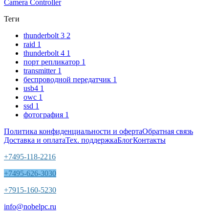
Camera Controller
Теги
thunderbolt 3
2
raid
1
thunderbolt 4
1
порт репликатор
1
transmitter
1
беспроводной передатчик
1
usb4
1
owc
1
ssd
1
фотография
1
Политика конфиденциальности и оферта
Обратная связь
Доставка и оплата
Тех. поддержка
Блог
Контакты
+7495-118-2216
+7495-626-3030
+7915-160-5230
info@nobelpc.ru