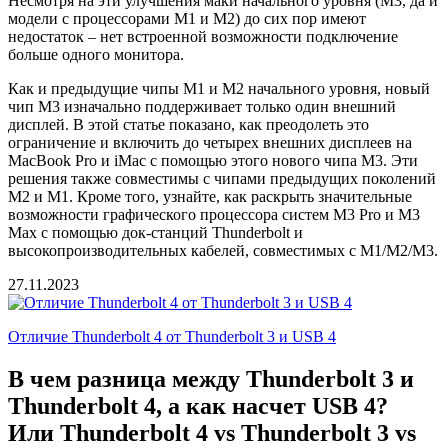
Несмотря на эти улучшения маки начального уровня (M3, да и
модели с процессорами M1 и M2) до сих пор имеют
недостаток – нет встроенной возможности подключение
больше одного монитора.
Как и предыдущие чипы M1 и M2 начального уровня, новый
чип M3 изначально поддерживает только один внешний
дисплей. В этой статье показано, как преодолеть это
ограничение и включить до четырех внешних дисплеев на
MacBook Pro и iMac с помощью этого нового чипа M3. Эти
решения также совместимы с чипами предыдущих поколений
M2 и M1. Кроме того, узнайте, как раскрыть значительные
возможности графического процессора систем M3 Pro и M3
Max с помощью док-станций Thunderbolt и
высокопроизводительных кабелей, совместимых с M1/M2/M3.
27.11.2023
Отличие Thunderbolt 4 от Thunderbolt 3 и USB 4
В чем разница между Thunderbolt 3 и
Thunderbolt 4, а как насчет USB 4?
Или Thunderbolt 4 vs Thunderbolt 3 vs