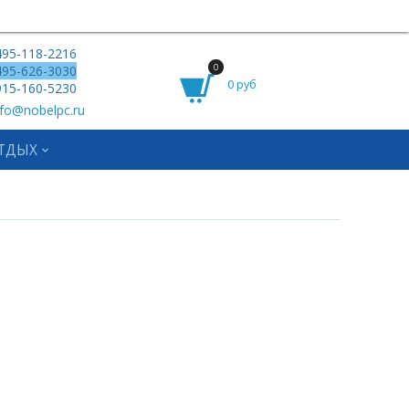
95-118-2216
0
95-626-3030
0 руб
15-160-5230
fo@nobelpc.ru
ТДЫХ