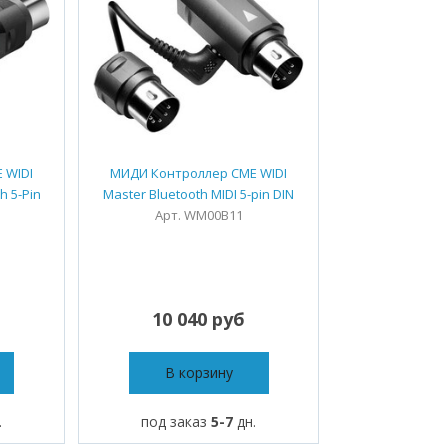
 WIDI
МИДИ Контроллер CME WIDI
h 5-Pin
Master Bluetooth MIDI 5-pin DIN
Арт. WM00B11
10 040 руб
В корзину
.
под заказ
5-7
дн.