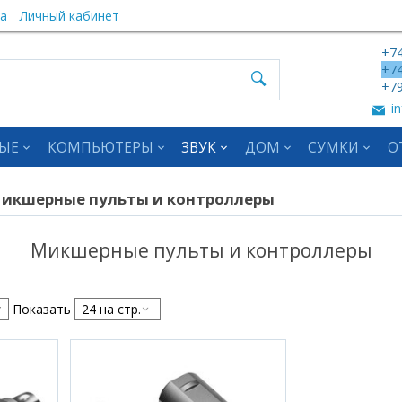
а
Личный кабинет
+74
+74
+79
in
ЫЕ
КОМПЬЮТЕРЫ
ЗВУК
ДОМ
СУМКИ
О
икшерные пульты и контроллеры
Микшерные пульты и контроллеры
Показать