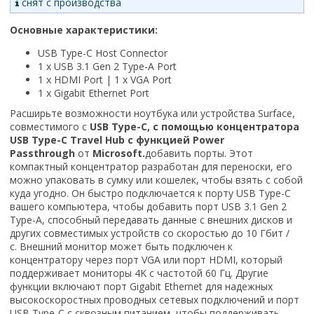
снят с производства
Основные характеристики:
USB Type-C Host Connector
1 x USB 3.1 Gen 2 Type-A Port
1 x HDMI Port | 1 x VGA Port
1 x Gigabit Ethernet Port
Расширьте возможности ноутбука или устройства Surface,
совместимого с
USB Type-C, с помощью концентратора
USB Type-C Travel Hub с функцией Power
Passthrough
от
Microsoft.
добавить порты. Этот
компактный концентратор разработан для переноски, его
можно упаковать в сумку или кошелек, чтобы взять с собой
куда угодно. Он быстро подключается к порту USB Type-C
вашего компьютера, чтобы добавить порт USB 3.1 Gen 2
Type-A, способный передавать данные с внешних дисков и
других совместимых устройств со скоростью до 10 Гбит /
с. Внешний монитор может быть подключен к
концентратору через порт VGA или порт HDMI, который
поддерживает мониторы 4K с частотой 60 Гц. Другие
функции включают порт Gigabit Ethernet для надежных
высокоскоростных проводных сетевых подключений и порт
USB Type-C с сквозным питанием, чтобы поддерживать