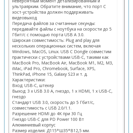
невероятный момент детализированным и
ультраярким. Обратите внимание, что порт C
хост-устройства должен поддерживать
видеовыход
Передача файлов за считанные секунды:
передавайте файлы с ноутбука на скорости до 5
Гбит/с с помощью порта USB A 3.0.
Широкая совместимость: Plug and play для
нескольких операционных систем, включая
Windows, MacOS, Linux. USB C Dongle совместим
практически с устройствами USB-C, такими как
MacBook Pro, MacBook Air, MacBook M1, M2, M3,
iMac, iPad Pro, Chromebook, Surface, XPS,
ThinkPad, iPhone 15, Galaxy S23 и т. д.
Характеристики:
Вход: USB-C, штекер
Выход: 3 х USB 3.0 A, гнездо, 1 х HDMI, 1 х USB-C,
гнездо
Стандарт USB 3.0, скорость до 5 Гбит/с,
совместимость с USB 2.0/1.1.
Разрешение HDMI до 4K при 30 Гц
Гнездо USB-C для PD Power 100 Вт
Алюминиевый корпус
Размер изделия: Д115*Ш35*В12,5 мм.