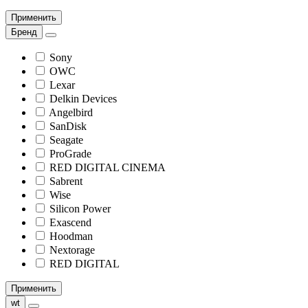
Применить
Бренд
Sony
OWC
Lexar
Delkin Devices
Angelbird
SanDisk
Seagate
ProGrade
RED DIGITAL CINEMA
Sabrent
Wise
Silicon Power
Exascend
Hoodman
Nextorage
RED DIGITAL
Применить
wt