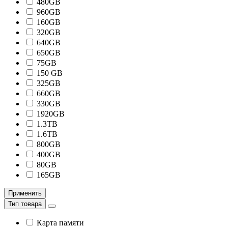
480GB
960GB
160GB
320GB
640GB
650GB
75GB
150 GB
325GB
660GB
330GB
1920GB
1.3TB
1.6TB
800GB
400GB
80GB
165GB
Применить
Тип товара
Карта памяти