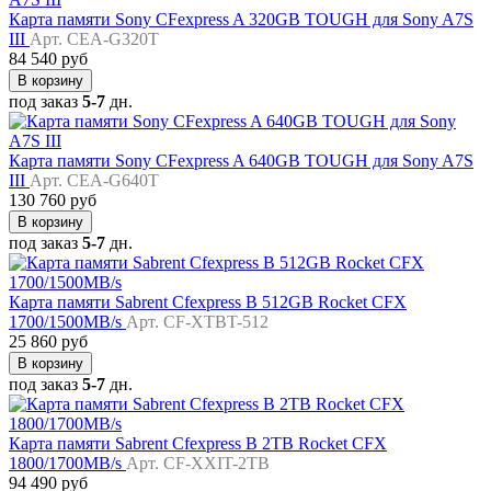
Карта памяти Sony CFexpress A 320GB TOUGH для Sony A7S
III
Арт. CEA-G320T
84 540 руб
В корзину
под заказ
5-7
дн.
Карта памяти Sony CFexpress A 640GB TOUGH для Sony A7S
III
Арт. CEA-G640T
130 760 руб
В корзину
под заказ
5-7
дн.
Карта памяти Sabrent Cfexpress B 512GB Rocket CFX
1700/1500MB/s
Арт. CF-XTBT-512
25 860 руб
В корзину
под заказ
5-7
дн.
Карта памяти Sabrent Cfexpress B 2TB Rocket CFX
1800/1700MB/s
Арт. CF-XXIT-2TB
94 490 руб