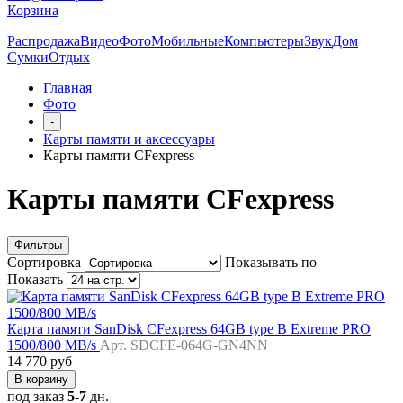
Корзина
Распродажа
Видео
Фото
Мобильные
Компьютеры
Звук
Дом
Сумки
Отдых
Главная
Фото
-
Карты памяти и аксессуары
Карты памяти CFexpress
Карты памяти CFexpress
Фильтры
Сортировка
Показывать по
Показать
Карта памяти SanDisk CFexpress 64GB type B Extreme PRO
1500/800 MB/s
Арт. SDCFE-064G-GN4NN
14 770 руб
В корзину
под заказ
5-7
дн.