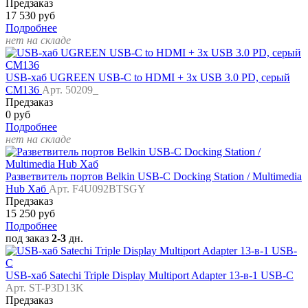
Предзаказ
17 530 руб
Подробнее
нет на складе
USB-хаб UGREEN USB-C to HDMI + 3x USB 3.0 PD, серый
CM136
Арт. 50209_
Предзаказ
0 руб
Подробнее
нет на складе
Разветвитель портов Belkin USB-C Docking Station / Multimedia
Hub Хаб
Арт. F4U092BTSGY
Предзаказ
15 250 руб
Подробнее
под заказ
2-3
дн.
USB-хаб Satechi Triple Display Multiport Adapter 13-в-1 USB-C
Арт. ST-P3D13K
Предзаказ