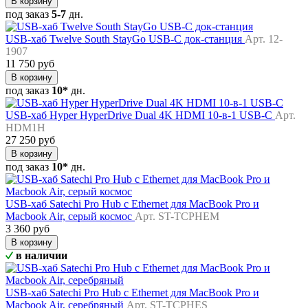
В корзину
под заказ
5-7
дн.
USB-хаб Twelve South StayGo USB-C док-станция
Арт. 12-
1907
11 750 руб
В корзину
под заказ
10*
дн.
USB-хаб Hyper HyperDrive Dual 4K HDMI 10-в-1 USB-C
Арт.
HDM1H
27 250 руб
В корзину
под заказ
10*
дн.
USB-хаб Satechi Pro Hub с Ethernet для MacBook Pro и
Macbook Air, серый космос
Арт. ST-TCPHEM
3 360 руб
В корзину
в наличии
USB-хаб Satechi Pro Hub с Ethernet для MacBook Pro и
Macbook Air, серебряный
Арт. ST-TCPHES