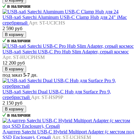
В корзину
в наличии
USB-хаб Satechi Aluminum USB-C Clamp Hub для 24" iMac
серебряный
Арт. ST-UCICHS
2 590 руб
В корзину
в наличии
USB-хаб Satechi USB-C Pro Hub Slim Adapter, серый космос
Арт. ST-HUCPHSM
12 200 руб
В корзину
под заказ
5-7
дн.
USB-хаб Satechi Dual USB-C Hub для Surface Pro 9,
серебристый
Арт. ST-HSP9P
2 150 руб
В корзину
в наличии
Адаптер Satechi USB-C Hybrid Multiport Adapter (с местом под
SSD Enclosure), Серый
Арт. ST-UCHSEM