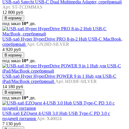
USB-хаб Satechi USB-C Dual Multimedia Adapter, серебряный
Арт. ST-TCDMMAS
12 800 руб
В корзину
под заказ
10*
дн.
USB-хаб Hyper HyperDrive PRO 8-in-2 Hub USB-C MacBook,
серебряный
Арт. GN28D-SILVER
4 920 руб
В корзину
под заказ
10*
дн.
USB-хаб Hyper HyperDrive POWER 9 in 1 Hub для USB-C
iPad/MacBook серебряный
Арт. HD30F-SILVER
14 180 руб
В корзину
под заказ
10*
дн.
USB-хаб EZQuest 4-USB 3.0 Hub USB Type-C PD 3.0 с
подачей питания
Арт. X40024
7 130 руб