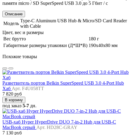
памяти micro / SD SuperSpeed USB 3.0 до 5 Гбит / с
Описание
Type-C Aluminum USB Hub & Micro/SD Card Reader
Модель
with Cable
Цвет, вес и размеры
Вес брутто
180 г
Габаритные размеры упаковки (Д*Ш*В)
190х40х80 мм
Похожие товары
Разветвитель портов Belkin SuperSpeed USB 3.0 4-Port Hub
Хаб
Арт. F4U058TT
7 820 руб
В корзину
под заказ
5-7
дн.
USB-хаб Hyper HyperDrive DUO 7-in-2 Hub для USB-C
MacBook серый
Арт. HD28C-GRAY
7 130 руб