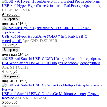
USB-хаб Hyper HyperDrive 6-in-1 для iPad Pro серебряный
Арт.
HD319B-SILVER
9 490 руб
В корзину
под заказ
10*
дн.
USB-хаб Hyper HyperDrive SOLO 7-in-1 Hub USB-C
серебряный
Арт. GN21D-SILVER
7 130 руб
В корзину
под заказ
10*
дн.
USB-хаб Satechi USB-C USB Hub для Macbook, серебряный
Арт. ST-TCUHS
4 920 руб
В корзину
под заказ
10*
дн.
USB-хаб Satechi USB-C On-the-Go Multiport Adapter, Серый
Космос
Арт. ST-UCMBAM
5 650 руб