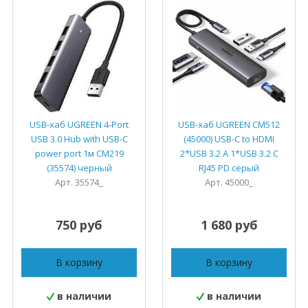
USB-хаб UGREEN 4-Port
USB-хаб UGREEN CM512
USB 3.0 Hub with USB-C
(45000) USB-C to HDMI
power port 1м CM219
2*USB 3.2 A 1*USB 3.2 C
(35574) черный
RJ45 PD серый
Арт. 35574_
Арт. 45000_
750 руб
1 680 руб
В корзину
В корзину
в наличии
в наличии