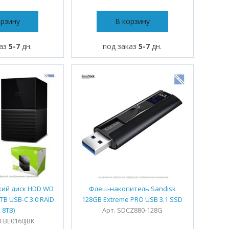
орзину
В корзину
каз
5-7
дн.
под заказ
5-7
дн.
кий диск HDD WD
Флеш-накопитель Sandisk
TB USB-C 3.0 RAID
128GB Extreme PRO USB 3.1 SSD
x 8TB)
Арт. SDCZ880-128G
FBE0160JBK