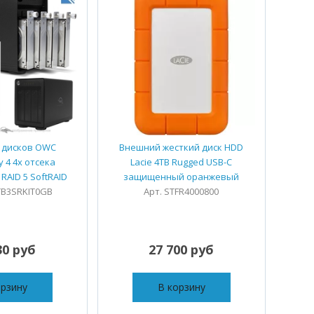
я дисков OWC
Внешний жесткий диск HDD
 4 4x отсека
Lacie 4TB Rugged USB-C
 RAID 5 SoftRAID
защищенный оранжевый
TB3SRKIT0GB
Арт. STFR4000800
30 руб
27 700 руб
орзину
В корзину