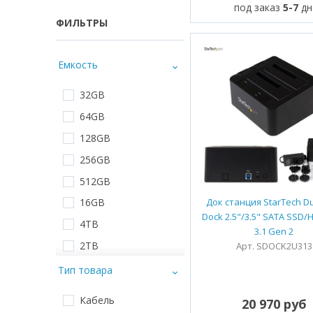
под заказ
5-7
дн
ФИЛЬТРЫ
Емкость
32GB
64GB
128GB
256GB
512GB
16GB
Док станция StarTech D
Dock 2.5"/3.5" SATA SSD
4TB
3.1 Gen 2
2TB
Арт. SDOCK2U313
500GB
Тип товара
1TB
Кабель
20 970 руб
240GB