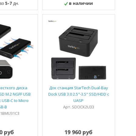
каз
5-7
дн.
в наличии
жесткого диска
Док станция StarTech Dual-Bay
SSD M.2 NGFF USB
Dock USB 3.0 2.5"-3.5" SSD/HDD с
с USB-C to Micro
UASP
SB-B
Арт. SDOCK2U33
21BMU31C3
90 руб
19 960 руб