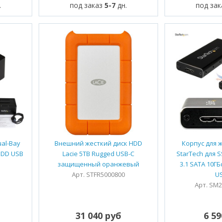
.
под заказ
5-7
дн.
под за
ual-Bay
Внешний жесткий диск HDD
Корпус для 
/HDD USB
Lacie 5TB Rugged USB-C
StarTech для 
защищенный оранжевый
3.1 SATA 10ГБ
Арт. STFR5000800
U
Арт. SM
31 040 руб
6 5