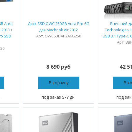
B Aura
Диск SSD OWC 250GB Aura Pro 6G
Внешний ди
-2013 +
для Macbook Air 2012
Technologies 1
го SSD
Арт. OWCS3DAP2A6G250
USB 3.1 Type-C 
Арт. BB
250
8 690 руб
42 5
В корзину
В к
.
под заказ
5-7
дн.
под за