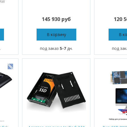
1AW
145 930 руб
120 
В корзину
В к
.
под заказ
5-7
дн.
под за