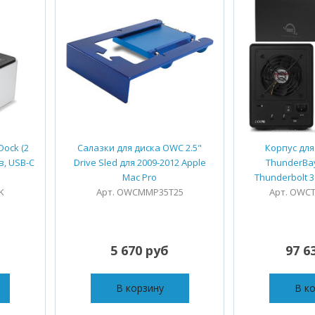
Dock (2
Салазки для диска OWC 2.5"
Корпус дл
в, USB-C
Drive Sled для 2009-2012 Apple
ThunderBay
Mac Pro
Thunderbolt 3
K
Арт. OWCMMP35T25
Арт. OWC
5 670 руб
97 6
В корзину
В к