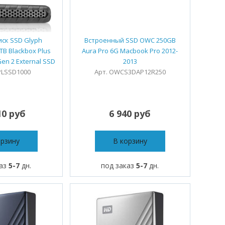
ск SSD Glyph
Встроенный SSD OWC 250GB
TB Blackbox Plus
Aura Pro 6G Macbook Pro 2012-
Gen 2 External SSD
2013
PLSSD1000
Арт. OWCS3DAP12R250
10 руб
6 940 руб
орзину
В корзину
каз
5-7
дн.
под заказ
5-7
дн.