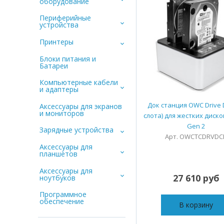
оборудование
Периферийные
устройства
Принтеры
Блоки питания и
Батареи
Компьютерные кабели
и адаптеры
Док станция OWC Drive 
Аксессуары для экранов
и мониторов
слота) для жестких диско
Gen 2
Зарядные устройства
Арт. OWCTCDRVDC
Аксессуары для
планшетов
Аксессуары для
27 610 руб
ноутбуков
Программное
обеспечение
В корзину