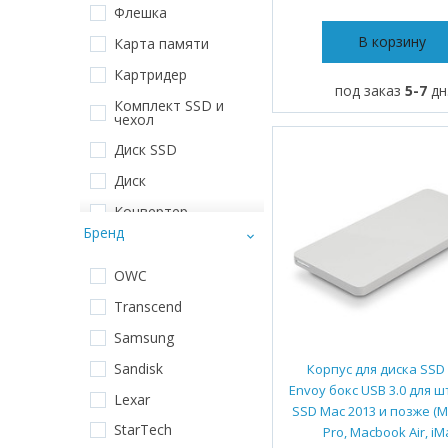
Флешка
3TB
В корзину
Карта памяти
8TB
Картридер
16TB
под заказ
5-7
дн
Комплект SSD и
20TB
чехол
10TB
Диск SSD
6TB
Диск
12TB
Конвертер
Бренд
120GB
Адаптер
480GB
Дисковый массив
OWC
4GB
Док станция
Transcend
960GB
Расширитель портов
Samsung
24TB
Корпус для диска
Sandisk
Корпус для диска SS
SSD
Envoy бокс USB 3.0 для 
0 TB
Lexar
Корпус для дисков
SSD Mac 2013 и позже (
5TB
StarTech
Pro, Macbook Air, iM
Плата расширения