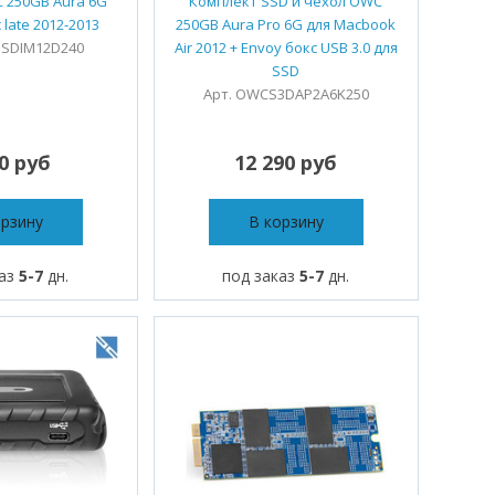
 250GB Aura 6G
Комплект SSD и чехол OWC
 late 2012-2013
250GB Aura Pro 6G для Macbook
SSDIM12D240
Air 2012 + Envoy бокс USB 3.0 для
SSD
Арт. OWCS3DAP2A6K250
40 руб
12 290 руб
орзину
В корзину
каз
5-7
дн.
под заказ
5-7
дн.