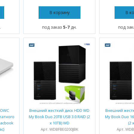
В корзину
В к
.
под заказ
5-7
дн.
под за
D OWC
Внешний жесткий диск HDD WD
Внешний жест
штатного
My Book Duo 20TB USB 3.0 RAID (2
My Book Duo 16
Macbook
x 10TB) WD
(2 
ac)
Арт. WDBFBE0200JBK
Арт. WDB