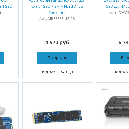
disk
Адаптер для диска Icy Dock 2.5"
Диск SSD OWC
3.1 SSD
to 3.5" SSD и SATA Hard Drive
SSD для iMac
G
Converter
Арт. OWC
Арт. MB882SP-1S-2B
4 970 руб
6 7
В корзину
В к
.
под заказ
5-7
дн.
под за