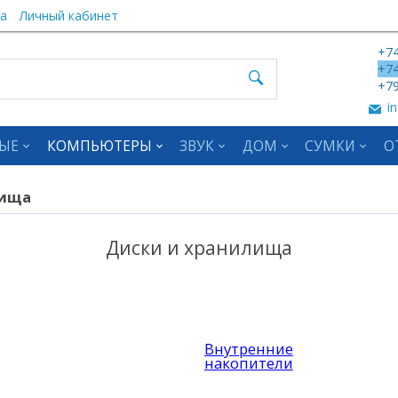
а
Личный кабинет
+74
+74
+79
in
ЫЕ
КОМПЬЮТЕРЫ
ЗВУК
ДОМ
СУМКИ
О
лища
Диски и хранилища
Внутренние
накопители