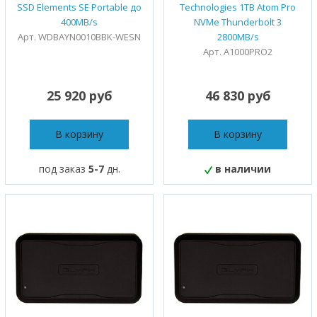
SSD Elements SE Portable до
Technologies 1TB Atom Pro
400MB/s
NVMe Thunderbolt 3
Арт. WDBAYN0010BBK-WESN
2800MB/s
Арт. A1000PRO2
25 920 руб
46 830 руб
В корзину
В корзину
под заказ
5-7
дн.
в наличии