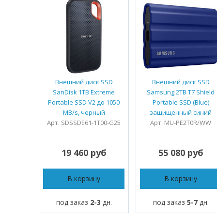
Внешний диск SSD
Внешний диск SSD
SanDisk 1TB Extreme
Samsung 2TB T7 Shield
Portable SSD V2 до 1050
Portable SSD (Blue)
MB/s, черный
защищенный синий
Арт. SDSSDE61-1T00-G25
Арт. MU-PE2T0R/WW
19 460 руб
55 080 руб
В корзину
В корзину
под заказ
2-3
дн.
под заказ
5-7
дн.