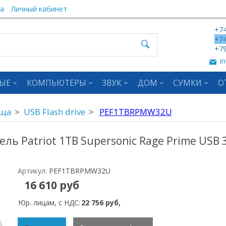
а
Личный кабинет
+74
+74
+79
in
ЫЕ
КОМПЬЮТЕРЫ
ЗВУК
ДОМ
СУМКИ
О
ища
USB Flash drive
PEF1TBRPMW32U
ь Patriot 1TB Supersonic Rage Prime USB 3
Артикул:
PEF1TBRPMW32U
16 610 руб
Юр. лицам, с НДС:
22 756 руб,