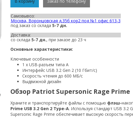
В корзину
Заказ по телефону
Самовывоз:
Москва, Воронцовская д.35б кор2 под №1 офис 613-3
под заказ со склада
5-7 дн.
Доставка:
со склада
5-7 дн.
, при заказе до 23 ч
Основные характеристики:
Ключевые особенности
1 x USB-разъем типа A
Интерфейс USB 3.2 Gen 2 (10 Гбит/с)
Скорость чтения до 600 МБ/с
Выдвижной дизайн
Обзор Patriot Supersonic Rage Prime
Храните и транспортируйте файлы с помощью
флэш-
нако
Prime USB 3.2 Gen 2 Type-A
. Используя стандарт USB 3.2 G
Supersonic Rage Prime обеспечивает высокую скорость пере