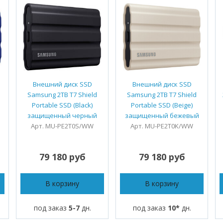
Внешний диск SSD
Внешний диск SSD
Samsung 2TB T7 Shield
Samsung 2TB T7 Shield
Portable SSD (Black)
Portable SSD (Beige)
защищенный черный
защищенный бежевый
Арт. MU-PE2T0S/WW
Арт. MU-PE2T0K/WW
79 180 руб
79 180 руб
В корзину
В корзину
под заказ
5-7
дн.
под заказ
10*
дн.