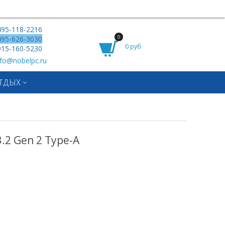
95-118-2216
0
95-626-3030
0 руб
15-160-5230
fo@nobelpc.ru
ТДЫХ
.2 Gen 2 Type-A