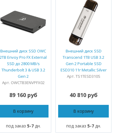
Внешний диск SSD OWC
Внешний диск SSD
Внеш
2TB Envoy Pro FX External
Transcend 1TB USB 3.2
Transc
SSD до 2800 MB/s
Gen 2 Portable SSD
Gen 
Thunderbolt 3 & USB 3.2
ESD310 11г Metallic Silver
ESD3
Gen 2
Арт. TS1TESD310S
Арт
Арт. OWCTB3ENVPFX02
89 160 руб
40 810 руб
4
В корзину
В корзину
под заказ
5-7
дн.
под заказ
5-7
дн.
под