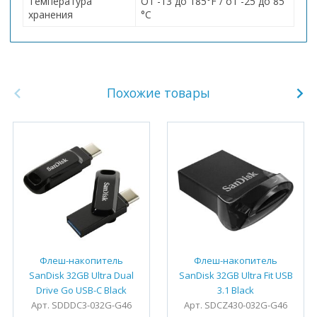
Температура
От -13 до 185°F / от -25 до 85
хранения
°C
Похожие товары
Флеш-накопитель
Флеш-накопитель
SanDisk 32GB Ultra Dual
SanDisk 32GB Ultra Fit USB
Drive Go USB-C Black
3.1 Black
Арт. SDDDC3-032G-G46
Арт. SDCZ430-032G-G46