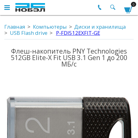
0
Главная
Компьютеры
Диски и хранилища
USB Flash drive
P-FDI512EXFIT-GE
Флеш-накопитель PNY Technologies
512GB Elite-X Fit USB 3.1 Gen 1 до 200
МБ/с