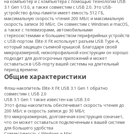
на компьютер и с компьютера с помощью технологии USB
3.1 Gen 1/3.0, а также совместим с USB 2.0. Это USB-
устройство флэш-памяти имеет емкость 512 ГБ,
максимальную скорость чтения 200 МБ/с и максимальную
скорость записи 30 МБ/с. Он совместим с Windows и macOS,
а также с телевизорами, автомобильными
стереосистемами и большинством периферийных устройств
с USB-портом. Elite-X Fit использует разъем USB Type-A,
который защищен съемной крышкой. Благодаря своей
микроразмерной, низкопрофильной конструкции он хорошо
подходит для долгосрочных приложений и может
оставаться в USB-порту вашей системы на длительный
период времени.
Общие характеристики
Флэш-накопитель Elite-X Fit USB 3.1 Gen 1 обратно
совместим с USB 2.0
USB 3.1 Gen 1 также известен как USB 3.0
Этот флэш-накопитель обеспечивает скорость чтения до
200 МБ/с и скорость записи до 30 МБ/с
Его микроразмерная, долговечная конструкция означает,
что он может оставаться подключенным к вашей системе
для большего удобства
Совместимость с Windows и Mac