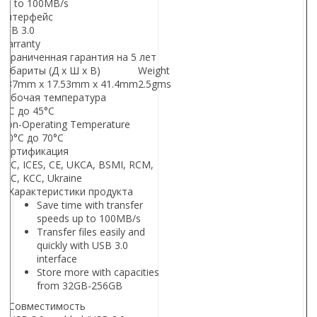
Up to 100MB/s
Интерфейс
USB 3.0
Warranty
Ограниченная гарантия на 5 лет
Габариты (Д х Ш х В)
Weight
7.37mm x 17.53mm x 41.4mm
2.5gms
Рабочая температура
0°C до 45°C
Non-Operating Temperature
-10°C до 70°C
Сертификация
FCC, ICES, CE, UKCA, BSMI, RCM,
EAC, KCC, Ukraine
Характеристики продукта
Save time with transfer
speeds up to 100MB/s
Transfer files easily and
quickly with USB 3.0
interface
Store more with capacities
from 32GB-256GB
Совместимость