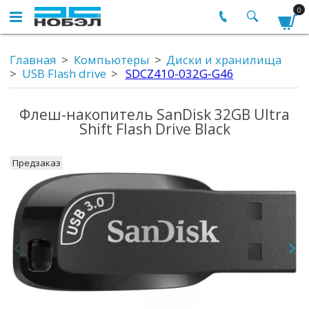
0
Главная
Компьютеры
Диски и хранилища
USB Flash drive
SDCZ410-032G-G46
Флеш-накопитель SanDisk 32GB Ultra
Shift Flash Drive Black
Предзаказ