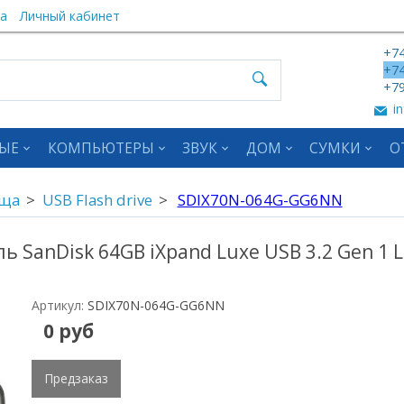
а
Личный кабинет
+74
+74
+79
in
ЫЕ
КОМПЬЮТЕРЫ
ЗВУК
ДОМ
СУМКИ
О
ища
USB Flash drive
SDIX70N-064G-GG6NN
 SanDisk 64GB iXpand Luxe USB 3.2 Gen 1 Li
Артикул:
SDIX70N-064G-GG6NN
0 руб
Предзаказ