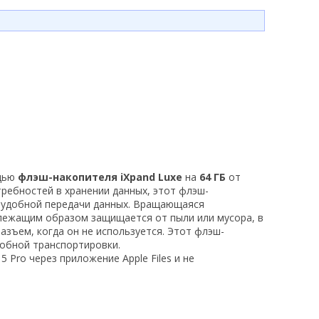
ощью
флэш-накопителя iXpand Luxe
на
64 ГБ
от
ребностей в хранении данных, этот флэш-
я удобной передачи данных. Вращающаяся
длежащим образом защищается от пыли или мусора, в
зъем, когда он не используется. Этот флэш-
добной транспортировки.
5 Pro через приложение Apple Files и не