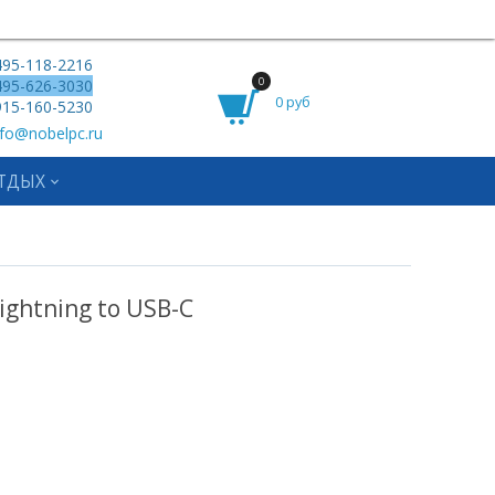
95-118-2216
0
95-626-3030
0 руб
15-160-5230
fo@nobelpc.ru
ТДЫХ
ghtning to USB-C