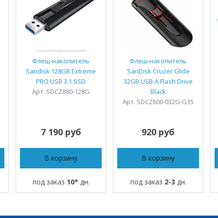
Флеш-накопитель
Флеш-накопитель
Sandisk 128GB Extreme
SanDisk Cruzer Glide
PRO USB 3.1 SSD
32GB USB-A Flash Drive
Арт. SDCZ880-128G
Black
Арт. SDCZ600-032G-G35
7 190 руб
920 руб
В корзину
В корзину
под заказ
10*
дн.
под заказ
2-3
дн.