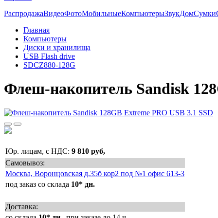
Распродажа
Видео
Фото
Мобильные
Компьютеры
Звук
Дом
Сумки
Главная
Компьютеры
Диски и хранилища
USB Flash drive
SDCZ880-128G
Флеш-накопитель Sandisk 12
Юр. лицам, с НДС:
9 810 руб,
Самовывоз:
Москва, Воронцовская д.35б кор2 под №1 офис 613-3
под заказ со склада
10* дн.
Доставка:
со склада
10* дн.
, при заказе до 14 ч