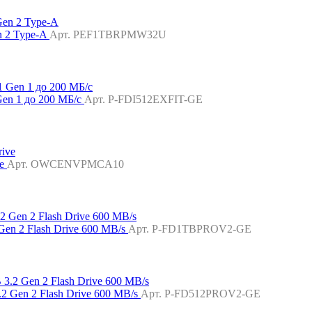
n 2 Type-A
Арт. PEF1TBRPMW32U
Gen 1 до 200 МБ/с
Арт. P-FDI512EXFIT-GE
ve
Арт. OWCENVPMCA10
en 2 Flash Drive 600 MB/s
Арт. P-FD1TBPROV2-GE
2 Gen 2 Flash Drive 600 MB/s
Арт. P-FD512PROV2-GE