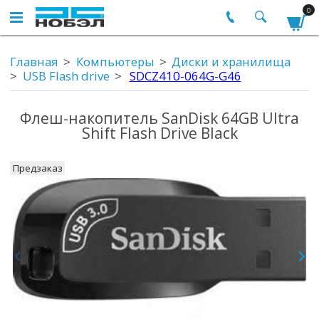
0
Главная
Компьютеры
Диски и хранилища
USB Flash drive
SDCZ410-064G-G46
Флеш-накопитель SanDisk 64GB Ultra
Shift Flash Drive Black
Предзаказ