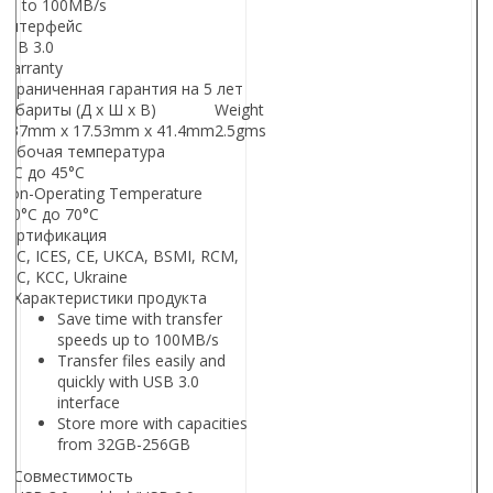
Up to 100MB/s
Интерфейс
USB 3.0
Warranty
Ограниченная гарантия на 5 лет
Габариты (Д х Ш х В)
Weight
7.37mm x 17.53mm x 41.4mm
2.5gms
Рабочая температура
0°C до 45°C
Non-Operating Temperature
-10°C до 70°C
Сертификация
FCC, ICES, CE, UKCA, BSMI, RCM,
EAC, KCC, Ukraine
Характеристики продукта
Save time with transfer
speeds up to 100MB/s
Transfer files easily and
quickly with USB 3.0
interface
Store more with capacities
from 32GB-256GB
Совместимость