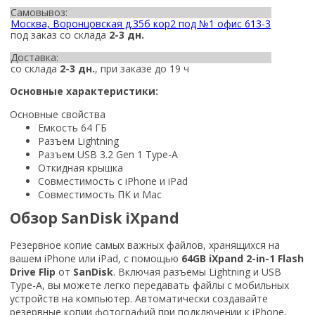
Самовывоз:
Москва, Воронцовская д.35б кор2 под №1 офис 613-3
под заказ со склада
2-3 дн.
Доставка:
со склада
2-3 дн.
, при заказе до 19 ч
Основные характеристики:
Основные свойства
Емкость 64 ГБ
Разъем Lightning
Разъем USB 3.2 Gen 1 Type-A
Откидная крышка
Совместимость с iPhone и iPad
Совместимость ПК и Mac
Обзор SanDisk iXpand
Резервное копие самых важных файлов, хранящихся на
вашем iPhone или iPad, с помощью
64GB iXpand 2-in-1 Flash
Drive Flip
от
SanDisk
. Включая разъемы Lightning и USB
Type-A, вы можете легко передавать файлы с мобильных
устройств на компьютер. Автоматически создавайте
резервные копии фотографий при подключении к iPhone,