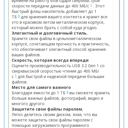
времени на работу благодаря сверхбыстрой
1
скорости передачи данных до 400 МБ/с
. Этот
быстрый флэш-накопитель добавляет до 1
6
ТБ
для хранения вашего контента и хранит все
это в красивом литом металлическом корпусе,
который можно брать с собой куда угодно.
Элегантный и долговечный стиль.
Храните свои файлы в цельнометаллическом
корпусе, сочетающем прочность и практичность,
что обеспечивает элегантный способ хранения
ваших файлов.
Скорость, которая всегда впереди
Оцените производительность USB 3.2 Gen 1 со
сверхвысокой скоростью чтения до 400 МБ/
1
с
для быстрой и надежной передачи больших
файлов.
Место для самого важного
6
Благодаря емкости до 1 ТБ
вы сможете хранить
больше важных файлов, фотографий, видео и
многого другого.
Защитите свои файлы паролем.
Легко делитесь своим диском, зная, что вы
можете защитить свои файлы паролем с
помощью загружаемого программного