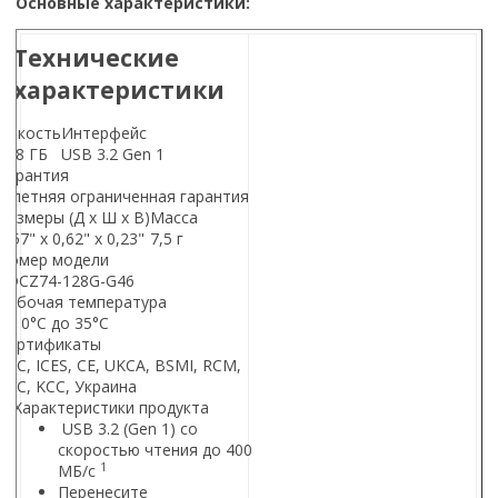
Основные характеристики:
Технические
характеристики
Емкость
Интерфейс
128 ГБ
USB 3.2 Gen 1
Гарантия
5-летняя ограниченная гарантия
Размеры (Д x Ш x В)
Масса
1,57" x 0,62" x 0,23"
7,5 г
Номер модели
SDCZ74-128G-G46
Рабочая температура
от 0°С до 35°С
Сертификаты
FCC, ICES, CE, UKCA, BSMI, RCM,
EAC, KCC, Украина
Характеристики продукта
USB 3.2 (Gen 1) со
скоростью чтения до 400
1
МБ/с
Перенесите