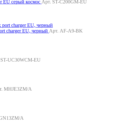
er EU серый космос
Арт. ST-C200GM-EU
t charger EU, черный
Арт. AF-A9-BK
. ST-UC30WCM-EU
т. MHJE3ZM/A
MGN13ZM/A