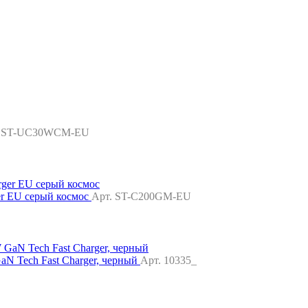
. ST-UC30WCM-EU
er EU серый космос
Арт. ST-C200GM-EU
 Tech Fast Charger, черный
Арт. 10335_